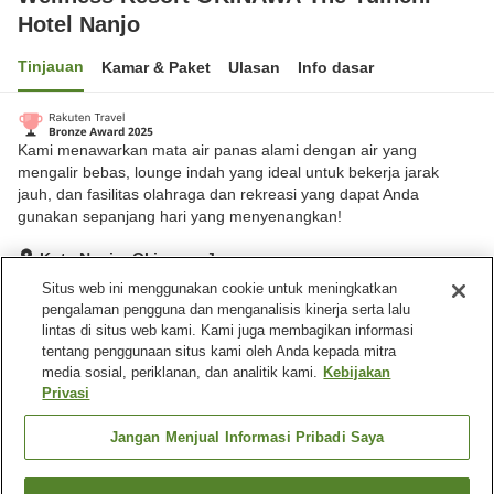
Hotel Nanjo
Tinjauan
Kamar & Paket
Ulasan
Info dasar
Kami menawarkan mata air panas alami dengan air yang
mengalir bebas, lounge indah yang ideal untuk bekerja jarak
jauh, dan fasilitas olahraga dan rekreasi yang dapat Anda
gunakan sepanjang hari yang menyenangkan!
Kota Nanjo, Okinawa, Jepang
Lihat di peta
Situs web ini menggunakan cookie untuk meningkatkan
pengalaman pengguna dan menganalisis kinerja serta lalu
Hebat
Ulasan:
840
4.4
lintas di situs web kami. Kami juga membagikan informasi
tentang penggunaan situs kami oleh Anda kepada mitra
media sosial, periklanan, dan analitik kami.
Kebijakan
Fasilitas properti
Privasi
Tempat parkir
Sauna
Spa / Salon kecantikan
Gym / Klub kebugaran
Jangan Menjual Informasi Pribadi Saya
Beranda
Jepang
Okinawa
Kota Nanjo