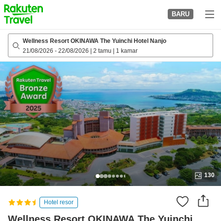
to
BARU
top
page
Wellness Resort OKINAWA The Yuinchi Hotel Nanjo
21/08/2026
-
22/08/2026
|
2 tamu
|
1 kamar
130
Hotel resor
Wellness Resort OKINAWA The Yuinchi