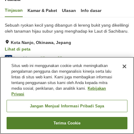
Tinjauan
Kamar & Paket
Ulasan
Info dasar
Sebuah ryokan kecil yang dibangun di lereng bukit yang dikelilingi
oleh tanaman hijau subur yang menghadap ke Laut di Sachibaru.
Kota Nanjo, Okinawa, Jepang
Lihat di peta
Luar biasa
Ulasan:
28
4.8
Situs web ini menggunakan cookie untuk meningkatkan
pengalaman pengguna dan menganalisis kinerja serta lalu
Fasilitas properti
lintas di situs web kami. Kami juga membagikan informasi
tentang penggunaan situs kami oleh Anda kepada mitra
Area tertentu bisa merokok
Microwave bersama
media sosial, periklanan, dan analitik kami.
Kebijakan
Kulkas bersama
Parkir gratis
Privasi
Jangan Menjual Informasi Pribadi Saya
Beranda
Jepang
Okinawa
Kota Nanjo
Kaiza
Terima Cookie
Cari kamar