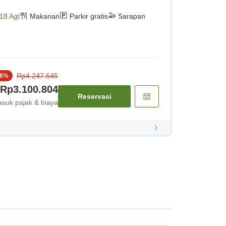
18 Agt
Makanan
Parkir gratis
Sarapan
Rp4.247.645
6
%
Rp3.100.804
Reservasi
suk pajak & biaya