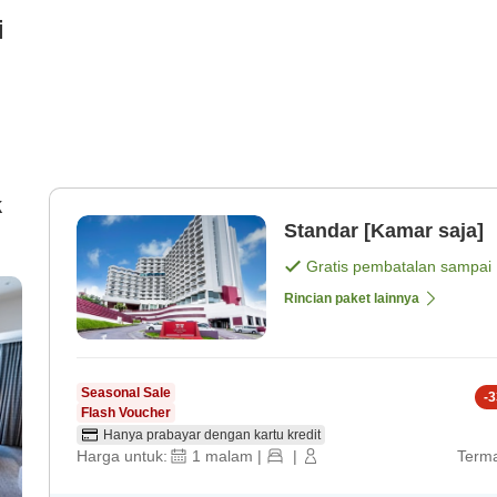
i
k
Standar [Kamar saja]
Gratis pembatalan sampai
Rincian paket lainnya
Seasonal Sale
-
3
Flash Voucher
Hanya prabayar dengan kartu kredit
Harga untuk:
1
malam
|
|
Terma