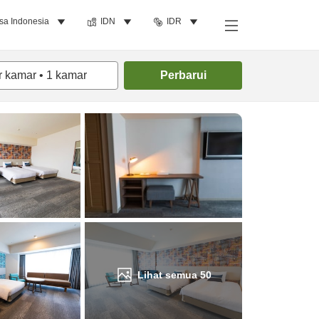
sa Indonesia
IDN
IDR
Cari kamar
r kamar
•
1
kamar
Perbarui
Lihat semua
50