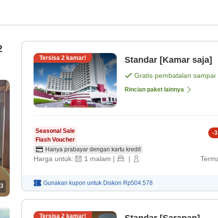
2
Tersisa
2
kamar!
Standar [Kamar saja]
Gratis pembatalan sampai
Rincian paket lainnya
Seasonal Sale
-
3
Flash Voucher
Hanya prabayar dengan kartu kredit
Harga untuk:
1
malam
|
|
Terma
Gunakan kupon untuk
Diskon
Rp504.578
3
Tersisa
2
kamar!