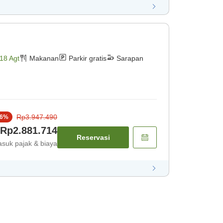
18 Agt
Makanan
Parkir gratis
Sarapan
Rp3.947.490
6
%
Rp2.881.714
Reservasi
suk pajak & biaya