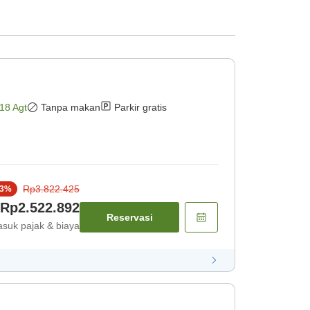
18 Agt
Tanpa makan
Parkir gratis
Rp3.822.425
3
%
Rp2.522.892
Reservasi
suk pajak & biaya