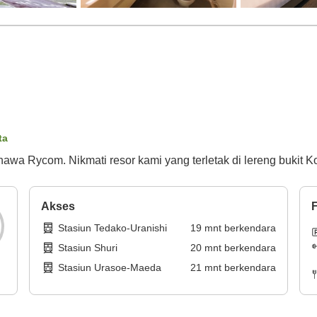
ta
nawa Rycom. Nikmati resor kami yang terletak di lereng bukit 
Akses
F
Stasiun Tedako-Uranishi
19
mnt
berkendara
Stasiun Shuri
20
mnt
berkendara
Stasiun Urasoe-Maeda
21
mnt
berkendara