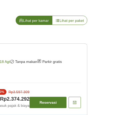
Lihat per kamar
Lihat per paket
18 Agt
Tanpa makan
Parkir gratis
Rp3.597.309
3
%
Rp2.374.292
Reservasi
suk pajak & biaya