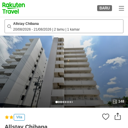
to
BARU
top
page
Allstay Chibana
20/08/2026
-
21/08/2026
|
2 tamu
|
1 kamar
148
Vila
Allstay Chibana