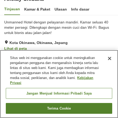
Tinjauan
Kamar & Paket
Ulasan
Info dasar
Unmanned Hotel dengan pelayanan mandiri. Kamar seluas 40
meter persegi. Dilengkapi dengan mesin cuci dan Wi-Fi. Bagus
untuk bisnis atau jalan-jalan!
Kota Okinawa, Okinawa, Jepang
Lihat di peta
Sangat baik
Ulasan:
11
3.9
Situs web ini menggunakan cookie untuk meningkatkan
pengalaman pengguna dan menganalisis kinerja serta lalu
lintas di situs web kami. Kami juga membagikan informasi
Fasilitas properti
tentang penggunaan situs kami oleh Anda kepada mitra
media sosial, periklanan, dan analitik kami.
Kebijakan
Tempat parkir
Privasi
Beranda
Jepang
Jangan Menjual Informasi Pribadi Saya
Okinawa
Kota Okinawa
Allstay Chibana
Terima Cookie
Cari kamar