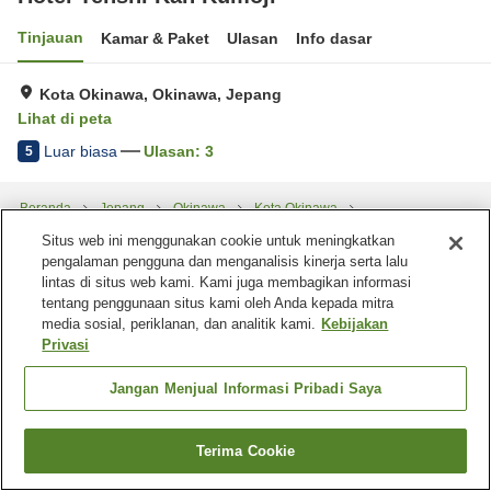
Tinjauan
Kamar & Paket
Ulasan
Info dasar
Kota Okinawa, Okinawa, Jepang
Lihat di peta
Luar biasa
Ulasan:
3
5
Beranda
Jepang
Okinawa
Kota Okinawa
Hotel Tenshi Kan Kumoji
Situs web ini menggunakan cookie untuk meningkatkan
pengalaman pengguna dan menganalisis kinerja serta lalu
lintas di situs web kami. Kami juga membagikan informasi
tentang penggunaan situs kami oleh Anda kepada mitra
media sosial, periklanan, dan analitik kami.
Kebijakan
Privasi
Jangan Menjual Informasi Pribadi Saya
Terima Cookie
Cari kamar