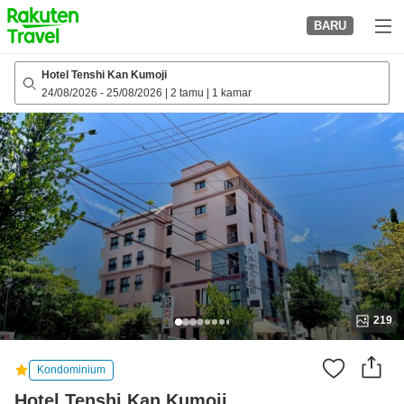
to
BARU
top
page
Hotel Tenshi Kan Kumoji
24/08/2026
-
25/08/2026
|
2 tamu
|
1 kamar
219
Kondominium
Hotel Tenshi Kan Kumoji