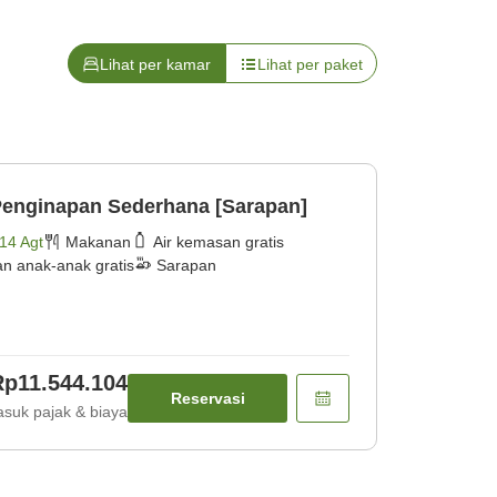
Lihat per kamar
Lihat per paket
 Penginapan Sederhana [Sarapan]
14 Agt
Makanan
Air kemasan gratis
an anak-anak gratis
Sarapan
Rp11.544.104
Reservasi
suk pajak & biaya