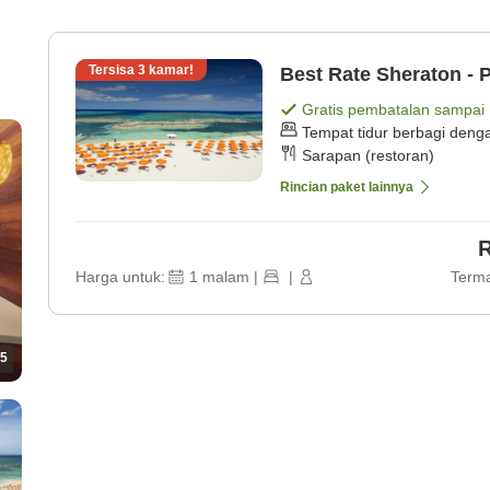
Tersisa
3
kamar!
Best Rate Sheraton -
Gratis pembatalan sampai
Tempat tidur berbagi deng
Sarapan (restoran)
Rincian paket lainnya
R
Harga untuk:
1
malam
|
|
Terma
5