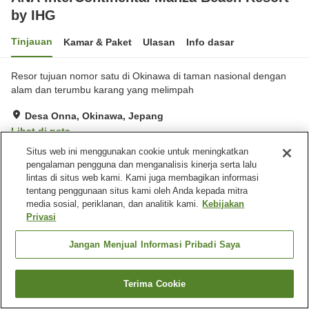
by IHG
Tinjauan
Kamar & Paket
Ulasan
Info dasar
Resor tujuan nomor satu di Okinawa di taman nasional dengan
alam dan terumbu karang yang melimpah
Desa Onna, Okinawa, Jepang
Lihat di peta
Situs web ini menggunakan cookie untuk meningkatkan
Hebat
Ulasan:
347
4.3
pengalaman pengguna dan menganalisis kinerja serta lalu
lintas di situs web kami. Kami juga membagikan informasi
Fasilitas properti
tentang penggunaan situs kami oleh Anda kepada mitra
media sosial, periklanan, dan analitik kami.
Kebijakan
Mandi jet
Sauna
Privasi
Spa / Salon kecantikan
Gym / Klub kebugaran
Jangan Menjual Informasi Pribadi Saya
Beranda
Jepang
Okinawa
Desa Onna
ANA InterContinental Manza Beach Resort by IHG
Terima Cookie
Cari kamar