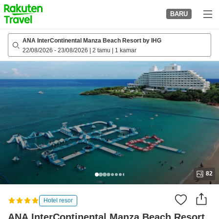
to
BARU
top
page
ANA InterContinental Manza Beach Resort by IHG
22/08/2026
-
23/08/2026
|
2 tamu
|
1 kamar
82
Hotel resor
ANA InterContinental Manza Beach Resort