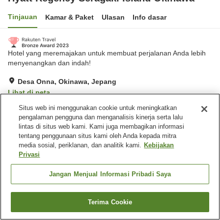
Tinjauan
Kamar & Paket
Ulasan
Info dasar
Hotel yang meremajakan untuk membuat perjalanan Anda lebih
menyenangkan dan indah!
Desa Onna, Okinawa, Jepang
Lihat di peta
Hebat
Ulasan:
908
4.6
Situs web ini menggunakan cookie untuk meningkatkan
pengalaman pengguna dan menganalisis kinerja serta lalu
lintas di situs web kami. Kami juga membagikan informasi
Fasilitas properti
tentang penggunaan situs kami oleh Anda kepada mitra
media sosial, periklanan, dan analitik kami.
Kebijakan
Wi-Fi
Gym / Klub kebugaran
Privasi
Restoran
Lounge
Jangan Menjual Informasi Pribadi Saya
Beranda
Jepang
Okinawa
Desa Onna
Hyatt Regency Seragaki Island Okinawa
Terima Cookie
Cari kamar