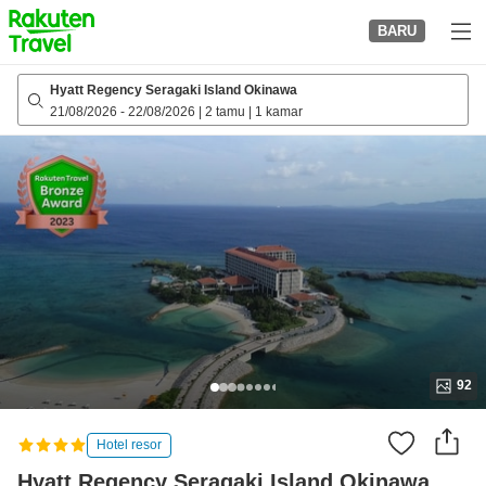
to
BARU
top
page
Hyatt Regency Seragaki Island Okinawa
21/08/2026
-
22/08/2026
|
2 tamu
|
1 kamar
92
Hotel resor
Hyatt Regency Seragaki Island Okinawa