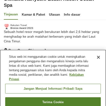
Spa
Tinjauan
Kamar & Paket
Ulasan
Info dasar
Sebuah hotel resor megah berukuran lebih dari 2,6 hektar yang
menghadap ke arah matahari terbenam yang indah dari Laut
Cina Timur.
Desa Onna, Okinawa, Jepang
Lihat di peta
Situs web ini menggunakan cookie untuk meningkatkan
pengalaman pengguna dan menganalisis kinerja serta lalu
Sangat baik
Ulasan:
923
4.1
lintas di situs web kami. Kami juga membagikan informasi
tentang penggunaan situs kami oleh Anda kepada mitra
media sosial, periklanan, dan analitik kami.
Kebijakan
Fasilitas properti
Privasi
Tempat parkir
Mandi jet
Sauna
Gym / Klub kebugaran
Jangan Menjual Informasi Pribadi Saya
Beranda
Jepang
Okinawa
Desa Onna
Terima Cookie
Cari kamar
Okinawa Kariyushi Beach Resort Ocean Spa