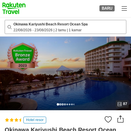
to
BARU
top
page
Okinawa Kariyushi Beach Resort Ocean Spa
22/08/2026
-
23/08/2026
|
2 tamu
|
1 kamar
87
Hotel resor
Okinawa Kariyushi Beach Resort Ocean