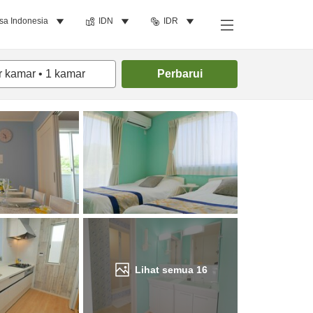
sa Indonesia
IDN
IDR
Cari kamar
r kamar
•
1
kamar
Perbarui
Lihat semua
16