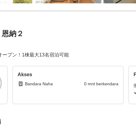
 恩納２
スオープン！1棟最大13名宿泊可能
Akses
F
Bandara Naha
0
mnt
berkendara
i