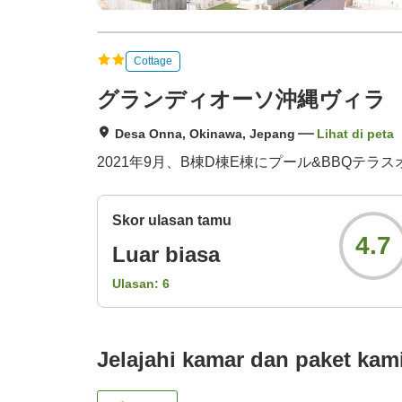
Cottage
グランディオーソ沖縄ヴィラ
Desa Onna, Okinawa, Jepang
Lihat di peta
2021年9月、B棟D棟E棟にプール&BBQテラ
Skor ulasan tamu
4.7
Luar biasa
Ulasan:
6
Jelajahi kamar dan paket kam