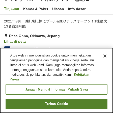
Tinjauan
Kamar & Paket
Ulasan
Info dasar
2021年9月、B棟D棟E棟にプール&BBQテラスオープン！1棟最大
13名宿泊可能
Desa Onna, Okinawa, Jepang
Lihat di peta
Luar biasa
Ulasan:
6
4.7
Situs web ini menggunakan cookie untuk meningkatkan
pengalaman pengguna dan menganalisis kinerja serta lalu
Fasilitas properti
lintas di situs web kami. Kami juga membagikan informasi
tentang penggunaan situs kami oleh Anda kepada mitra
Tempat parkir
Kolam renang
media sosial, periklanan, dan analitik kami.
Kebijakan
Barbekyu
Privasi
Beranda
Jepang
Okinawa
Desa Onna
Jangan Menjual Informasi Pribadi Saya
グランディオーソ沖縄ヴィラ 恩納２
Terima Cookie
Cari kamar