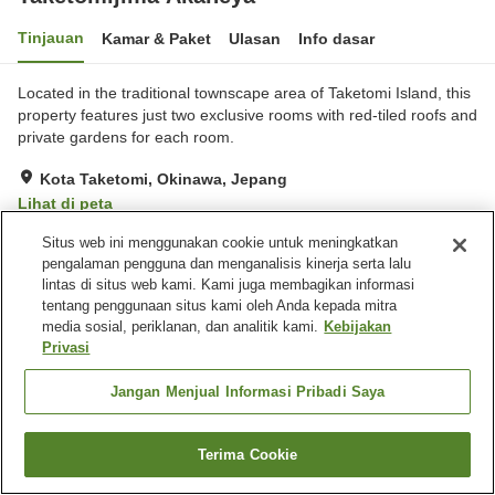
Tinjauan
Kamar & Paket
Ulasan
Info dasar
Located in the traditional townscape area of Taketomi Island, this
property features just two exclusive rooms with red-tiled roofs and
private gardens for each room.
Kota Taketomi, Okinawa, Jepang
Lihat di peta
Luar biasa
Ulasan:
16
5
Situs web ini menggunakan cookie untuk meningkatkan
pengalaman pengguna dan menganalisis kinerja serta lalu
lintas di situs web kami. Kami juga membagikan informasi
Fasilitas properti
tentang penggunaan situs kami oleh Anda kepada mitra
media sosial, periklanan, dan analitik kami.
Kebijakan
Tempat parkir
Bar
Privasi
Antar jemput
Jangan Menjual Informasi Pribadi Saya
Beranda
Jepang
Okinawa
Kota Taketomi
Taketomijima Akaneya
Terima Cookie
Cari kamar