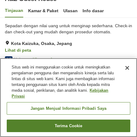
Tinjauan
Kamar & Paket
Ulasan
Info dasar
Sepadan dengan nilai uang untuk menginap sederhana. Check-in
dan check-out yang mudah dengan prosedur otomatis.
Kota Kaizuka, Osaka, Jepang
Lihat di peta
Hebat
Ulasan:
4
4.3
Situs web ini menggunakan cookie untuk meningkatkan
pengalaman pengguna dan menganalisis kinerja serta lalu
Beranda
Jepang
Osaka
Kota Kaizuka
A&Z Guest House
lintas di situs web kami. Kami juga membagikan informasi
tentang penggunaan situs kami oleh Anda kepada mitra
media sosial, periklanan, dan analitik kami.
Kebijakan
Privasi
Jangan Menjual Informasi Pribadi Saya
Terima Cookie
Cari kamar