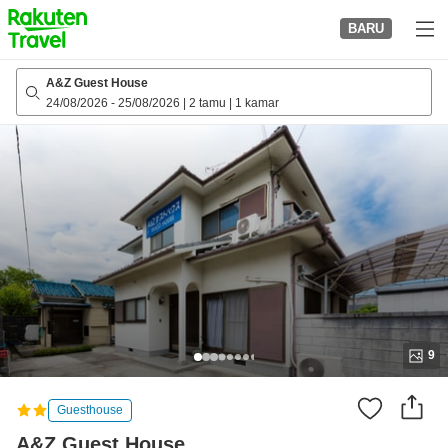
to
BARU
top
page
A&Z Guest House
24/08/2026
-
25/08/2026
|
2 tamu
|
1 kamar
9
Guesthouse
A&Z Guest House