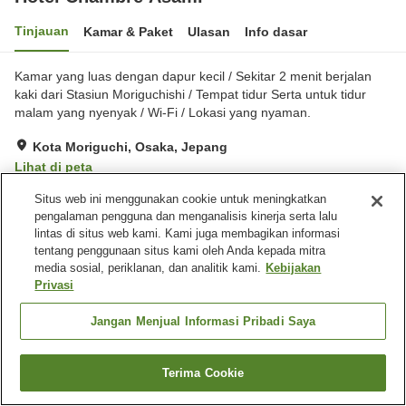
Tinjauan
Kamar & Paket
Ulasan
Info dasar
Kamar yang luas dengan dapur kecil / Sekitar 2 menit berjalan
kaki dari Stasiun Moriguchishi / Tempat tidur Serta untuk tidur
malam yang nyenyak / Wi-Fi / Lokasi yang nyaman.
Kota Moriguchi, Osaka, Jepang
Lihat di peta
Sangat baik
Ulasan:
278
4
Situs web ini menggunakan cookie untuk meningkatkan
pengalaman pengguna dan menganalisis kinerja serta lalu
lintas di situs web kami. Kami juga membagikan informasi
Fasilitas properti
tentang penggunaan situs kami oleh Anda kepada mitra
media sosial, periklanan, dan analitik kami.
Kebijakan
Pengiriman ke rumah
Cuci kering
Privasi
Layanan bangun tidur
Kafe
Jangan Menjual Informasi Pribadi Saya
Beranda
Jepang
Osaka
Kota Moriguchi
Hotel Chambre Asami
Terima Cookie
Cari kamar