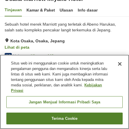
Tinjauan
Kamar & Paket
Ulasan
Info dasar
Sebuah hotel merek Marriott yang terletak di Abeno Harukas,
salah satu kompleks pencakar langit terkemuka di Jepang.
Kota Osaka, Osaka, Jepang
Lihat di peta
Hebat
Ulasan:
449
4.6
Situs web ini menggunakan cookie untuk meningkatkan
pengalaman pengguna dan menganalisis kinerja serta lalu
Fasilitas properti
lintas di situs web kami. Kami juga membagikan informasi
tentang penggunaan situs kami oleh Anda kepada mitra
Tempat parkir
Spa / Salon kecantikan
media sosial, periklanan, dan analitik kami.
Kebijakan
Restoran
Lounge
Privasi
Beranda
Jepang
Osaka
Kota Osaka
Jangan Menjual Informasi Pribadi Saya
Osaka Marriott Miyako Hotel
Terima Cookie
Cari kamar