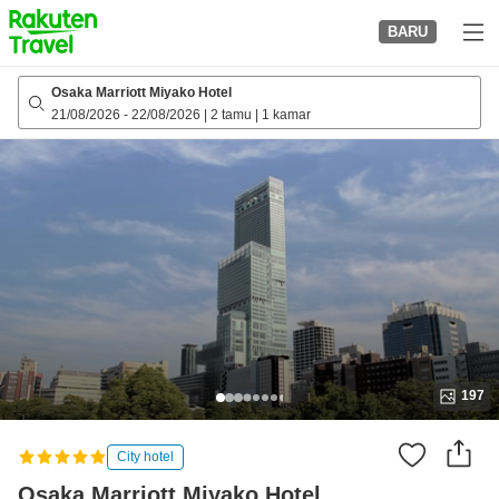
to
BARU
top
page
Osaka Marriott Miyako Hotel
21/08/2026
-
22/08/2026
|
2 tamu
|
1 kamar
197
City hotel
Osaka Marriott Miyako Hotel