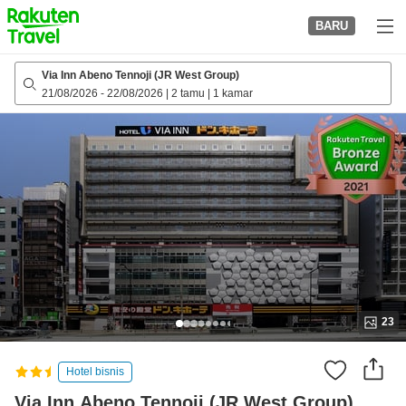
to
BARU
top
page
Via Inn Abeno Tennoji (JR West Group)
21/08/2026
-
22/08/2026
|
2 tamu
|
1 kamar
23
Hotel bisnis
Via Inn Abeno Tennoji (JR West Group)