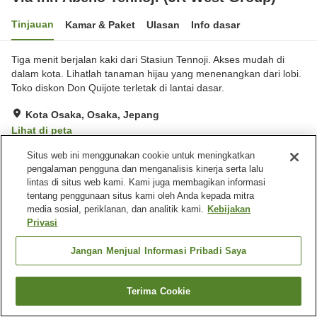
Tinjauan
Kamar & Paket
Ulasan
Info dasar
Tiga menit berjalan kaki dari Stasiun Tennoji. Akses mudah di
dalam kota. Lihatlah tanaman hijau yang menenangkan dari lobi.
Toko diskon Don Quijote terletak di lantai dasar.
Kota Osaka, Osaka, Jepang
Lihat di peta
Sangat baik
Ulasan:
588
4.2
Situs web ini menggunakan cookie untuk meningkatkan
pengalaman pengguna dan menganalisis kinerja serta lalu
lintas di situs web kami. Kami juga membagikan informasi
Fasilitas properti
tentang penggunaan situs kami oleh Anda kepada mitra
media sosial, periklanan, dan analitik kami.
Kebijakan
Pengiriman ke rumah
Layanan bangun tidur
Privasi
Mesin penjual otomatis
Laundry berbayar
Jangan Menjual Informasi Pribadi Saya
Beranda
Jepang
Osaka
Kota Osaka
Via Inn Abeno Tennoji (JR West Group)
Terima Cookie
Cari kamar