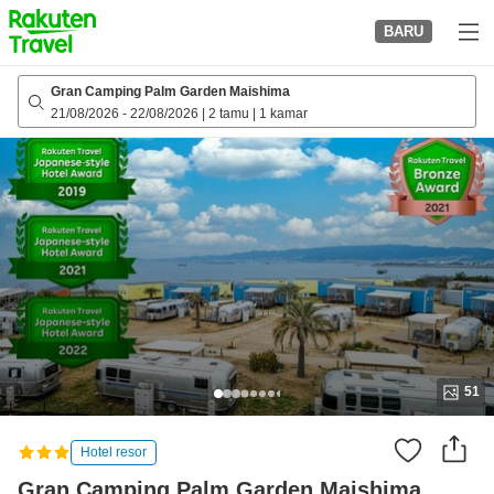
to
BARU
top
page
Gran Camping Palm Garden Maishima
21/08/2026
-
22/08/2026
|
2 tamu
|
1 kamar
51
Hotel resor
Gran Camping Palm Garden Maishima