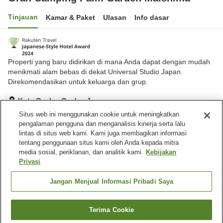
Tinjauan
Kamar & Paket
Ulasan
Info dasar
Properti yang baru didirikan di mana Anda dapat dengan mudah
menikmati alam bebas di dekat Universal Studio Japan.
Direkomendasikan untuk keluarga dan grup.
Kota Osaka, Osaka, Jepang
Lihat di peta
Situs web ini menggunakan cookie untuk meningkatkan
pengalaman pengguna dan menganalisis kinerja serta lalu
Hebat
Ulasan:
175
4.3
lintas di situs web kami. Kami juga membagikan informasi
tentang penggunaan situs kami oleh Anda kepada mitra
media sosial, periklanan, dan analitik kami.
Kebijakan
Fasilitas properti
Privasi
Tempat parkir
Bar
Mesin penjual otomatis
Antar jemput
Jangan Menjual Informasi Pribadi Saya
Beranda
Jepang
Osaka
Kota Osaka
Terima Cookie
Cari kamar
Gran Camping Palm Garden Maishima