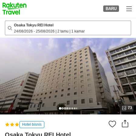
to
BARU
top
page
Osaka Tokyu REI Hotel
24/08/2026
-
25/08/2026
|
2 tamu
|
1 kamar
73
Hotel bisnis
Osaka Tokyu REI Hotel