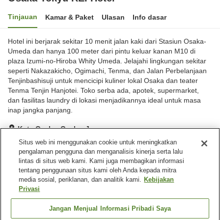
Tinjauan
Kamar & Paket
Ulasan
Info dasar
Hotel ini berjarak sekitar 10 menit jalan kaki dari Stasiun Osaka-
Umeda dan hanya 100 meter dari pintu keluar kanan M10 di
plaza Izumi-no-Hiroba Whity Umeda. Jelajahi lingkungan sekitar
seperti Nakazakicho, Ogimachi, Tenma, dan Jalan Perbelanjaan
Tenjinbashisuji untuk mencicipi kuliner lokal Osaka dan teater
Tenma Tenjin Hanjotei. Toko serba ada, apotek, supermarket,
dan fasilitas laundry di lokasi menjadikannya ideal untuk masa
inap jangka panjang.
Kota Osaka, Osaka, Jepang
Lihat di peta
Situs web ini menggunakan cookie untuk meningkatkan
pengalaman pengguna dan menganalisis kinerja serta lalu
Sangat baik
Ulasan:
1,314
4.1
lintas di situs web kami. Kami juga membagikan informasi
tentang penggunaan situs kami oleh Anda kepada mitra
media sosial, periklanan, dan analitik kami.
Kebijakan
Fasilitas properti
Privasi
Tempat parkir
Spa / Salon kecantikan
Restoran
Mesin penjual otomatis
Jangan Menjual Informasi Pribadi Saya