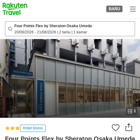
to
BARU
top
page
Four Points Flex by Sheraton Osaka Umeda
20/08/2026
-
21/08/2026
|
2 tamu
|
1 kamar
1
Hotel bisnis
Four Points Flex by Sheraton Osaka Umeda