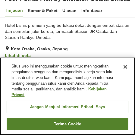
Tinjauan
Kamar & Paket
Ulasan
Info dasar
Hotel bisnis premium yang berlokasi dekat dengan empat stasiun
dan sembilan jalur kereta, termasuk Stasiun JR Osaka dan
Stasiun Hankyu Umeda.
Kota Osaka, Osaka, Jepang
Lihat di peta
Sangat baik
Ulasan:
185
4.1
Situs web ini menggunakan cookie untuk meningkatkan
pengalaman pengguna dan menganalisis kinerja serta lalu
lintas di situs web kami. Kami juga membagikan informasi
Fasilitas properti
tentang penggunaan situs kami oleh Anda kepada mitra
media sosial, periklanan, dan analitik kami.
Kebijakan
Wi-Fi
Restoran
Privasi
Mesin penjual otomatis
Microwave bersama
Jangan Menjual Informasi Pribadi Saya
Beranda
Jepang
Osaka
Kota Osaka
Four Points Flex by Sheraton Osaka Umeda
Terima Cookie
Cari kamar