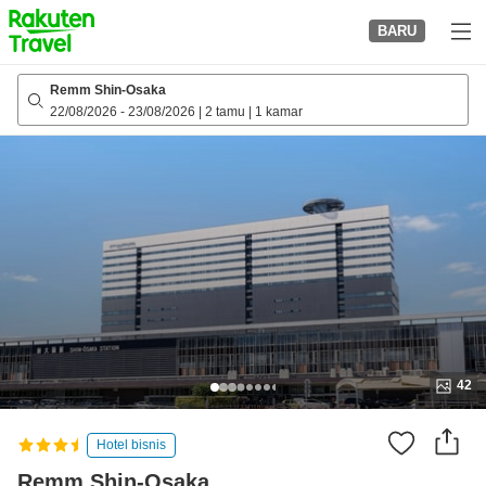
to
BARU
top
page
Remm Shin-Osaka
22/08/2026
-
23/08/2026
|
2 tamu
|
1 kamar
42
Hotel bisnis
Remm Shin-Osaka