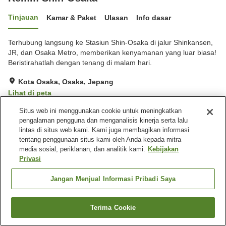
Tinjauan
Kamar & Paket
Ulasan
Info dasar
Terhubung langsung ke Stasiun Shin-Osaka di jalur Shinkansen,
JR, dan Osaka Metro, memberikan kenyamanan yang luar biasa!
Beristirahatlah dengan tenang di malam hari.
Kota Osaka, Osaka, Jepang
Lihat di peta
Sangat baik
Ulasan:
1,114
4.2
Situs web ini menggunakan cookie untuk meningkatkan
pengalaman pengguna dan menganalisis kinerja serta lalu
lintas di situs web kami. Kami juga membagikan informasi
Fasilitas properti
tentang penggunaan situs kami oleh Anda kepada mitra
media sosial, periklanan, dan analitik kami.
Kebijakan
Wi-Fi
Lima menit berjalan kaki ke
Privasi
stasiun
Restoran
Area tertentu bisa merokok
Jangan Menjual Informasi Pribadi Saya
Beranda
Jepang
Osaka
Kota Osaka
Remm Shin-Osaka
Terima Cookie
Cari kamar