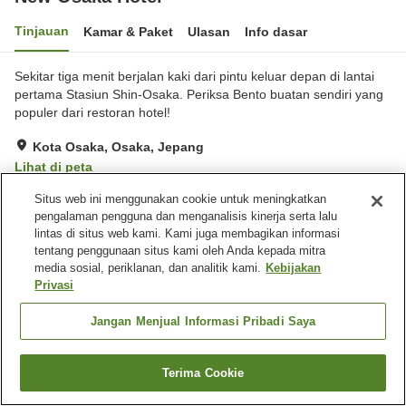
Tinjauan
Kamar & Paket
Ulasan
Info dasar
Sekitar tiga menit berjalan kaki dari pintu keluar depan di lantai
pertama Stasiun Shin-Osaka. Periksa Bento buatan sendiri yang
populer dari restoran hotel!
Kota Osaka, Osaka, Jepang
Lihat di peta
Sangat baik
Ulasan:
354
4
Situs web ini menggunakan cookie untuk meningkatkan
pengalaman pengguna dan menganalisis kinerja serta lalu
lintas di situs web kami. Kami juga membagikan informasi
Fasilitas properti
tentang penggunaan situs kami oleh Anda kepada mitra
media sosial, periklanan, dan analitik kami.
Kebijakan
Lima menit berjalan kaki ke
Restoran
Privasi
stasiun
Lounge
Mesin penjual otomatis
Jangan Menjual Informasi Pribadi Saya
Beranda
Jepang
Osaka
Kota Osaka
New Osaka Hotel
Terima Cookie
Cari kamar