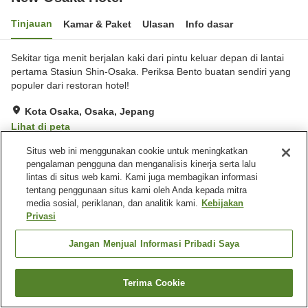
Tinjauan
Kamar & Paket
Ulasan
Info dasar
Sekitar tiga menit berjalan kaki dari pintu keluar depan di lantai
pertama Stasiun Shin-Osaka. Periksa Bento buatan sendiri yang
populer dari restoran hotel!
Kota Osaka, Osaka, Jepang
Lihat di peta
Sangat baik
Ulasan:
355
4
Situs web ini menggunakan cookie untuk meningkatkan
pengalaman pengguna dan menganalisis kinerja serta lalu
lintas di situs web kami. Kami juga membagikan informasi
Fasilitas properti
tentang penggunaan situs kami oleh Anda kepada mitra
media sosial, periklanan, dan analitik kami.
Kebijakan
Lima menit berjalan kaki ke
Restoran
Privasi
stasiun
Lounge
Mesin penjual otomatis
Jangan Menjual Informasi Pribadi Saya
Beranda
Jepang
Osaka
Kota Osaka
New Osaka Hotel
Terima Cookie
Cari kamar