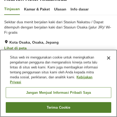
Tinjauan
Kamar & Paket
Ulasan
Info dasar
Sekitar dua menit berjalan kaki dari Stasiun Nakatsu / Dapat
ditempuh dengan berjalan kaki dari Stasiun Osaka (jalur JR)/ Wi-
Fi gratis
Kota Osaka, Osaka, Jepang
Lihat di peta
Hebat
Ulasan:
1,482
4.3
Situs web ini menggunakan cookie untuk meningkatkan
pengalaman pengguna dan menganalisis kinerja serta lalu
lintas di situs web kami. Kami juga membagikan informasi
Fasilitas properti
tentang penggunaan situs kami oleh Anda kepada mitra
media sosial, periklanan, dan analitik kami.
Kebijakan
Tempat parkir
Restoran
Privasi
Mesin penjual otomatis
Ruang rapat
Jangan Menjual Informasi Pribadi Saya
Beranda
Jepang
Osaka
Kota Osaka
Hearton Hotel Kitaumeda
Terima Cookie
Cari kamar