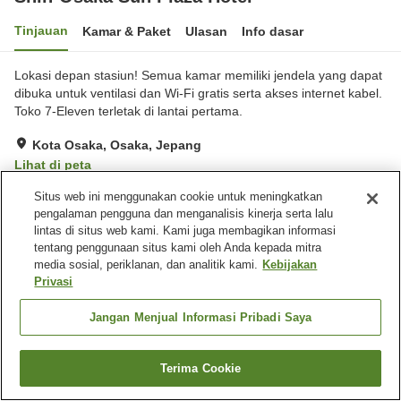
Tinjauan
Kamar & Paket
Ulasan
Info dasar
Lokasi depan stasiun! Semua kamar memiliki jendela yang dapat
dibuka untuk ventilasi dan Wi-Fi gratis serta akses internet kabel.
Toko 7-Eleven terletak di lantai pertama.
Kota Osaka, Osaka, Jepang
Lihat di peta
Sangat baik
Ulasan:
756
4
Situs web ini menggunakan cookie untuk meningkatkan
pengalaman pengguna dan menganalisis kinerja serta lalu
lintas di situs web kami. Kami juga membagikan informasi
Fasilitas properti
tentang penggunaan situs kami oleh Anda kepada mitra
media sosial, periklanan, dan analitik kami.
Kebijakan
Tempat parkir
Restoran
Privasi
Toko serba-ada
Pengiriman ke rumah
Jangan Menjual Informasi Pribadi Saya
Beranda
Jepang
Osaka
Kota Osaka
Shin-Osaka Sun Plaza Hotel
Terima Cookie
Cari kamar