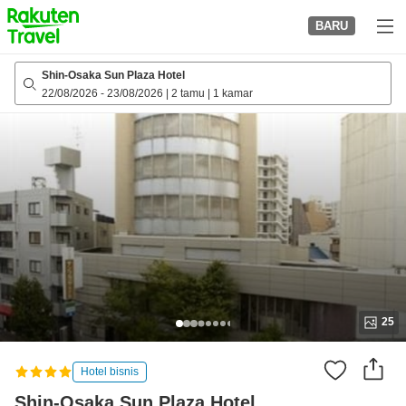
to
BARU
top
page
Shin-Osaka Sun Plaza Hotel
22/08/2026
-
23/08/2026
|
2 tamu
|
1 kamar
25
Hotel bisnis
Shin-Osaka Sun Plaza Hotel