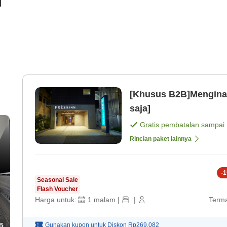
i
[Khusus B2B]Mengina
saja]
Gratis pembatalan sampai
Rincian paket lainnya
-
1
Seasonal Sale
Flash Voucher
Harga untuk:
1
malam
|
|
Terma
Gunakan kupon untuk
Diskon
Rp269.082
5