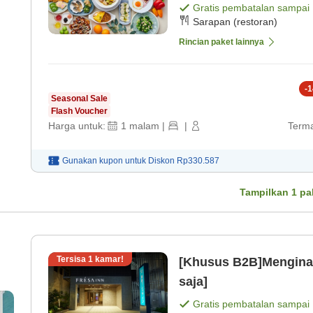
Gratis pembatalan sampai
Sarapan (restoran)
Rincian paket lainnya
-
1
Seasonal Sale
Flash Voucher
Harga untuk:
1
malam
|
|
Terma
Gunakan kupon untuk
Diskon
Rp330.587
Tampilkan
1
pa
Tersisa
1
kamar!
[Khusus B2B]Mengina
saja]
Gratis pembatalan sampai