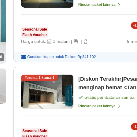
Rincian paket lainnya
-
1
Seasonal Sale
Flash Voucher
Harga untuk:
1
malam
|
|
Terma
Gunakan kupon untuk
Diskon
Rp341.102
6
Tersisa
1
kamar!
[Diskon Terakhir]Pesan
menginap hemat <Tan
Gratis pembatalan sampai
Rincian paket lainnya
-
1
Seasonal Sale
Flash Voucher