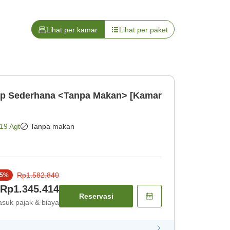
Lihat per kamar
Lihat per paket
p Sederhana <Tanpa Makan> [Kamar
19 Agt
Tanpa makan
Rp1.582.840
5
%
Rp1.345.414
Reservasi
suk pajak & biaya