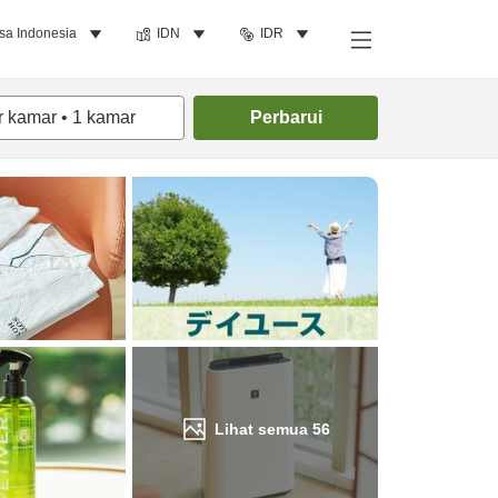
sa Indonesia
IDN
IDR
Cari kamar
r kamar
•
1
kamar
Perbarui
Lihat semua
56