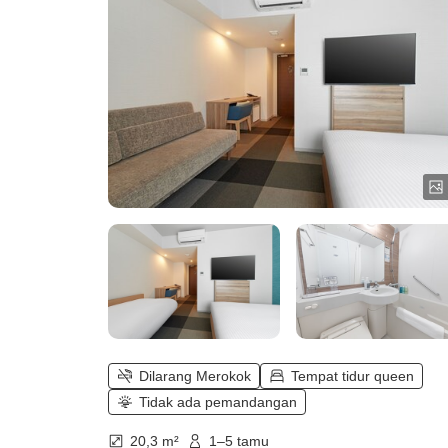
Double＜Kasur 160cm＞)
Dilarang Merokok
Tempat tidur queen
Tidak ada pemandangan
20,3 m²
1–5 tamu