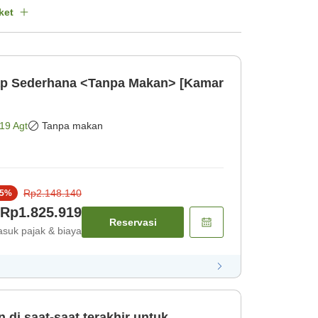
ket
p Sederhana <Tanpa Makan> [Kamar
19 Agt
Tanpa makan
Rp2.148.140
5
%
Rp1.825.919
Reservasi
suk pajak & biaya
 di saat-saat terakhir untuk