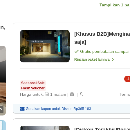
Tampilkan
1
pa
n,
[Khusus B2B]Mengina
saja]
Gratis pembatalan sampai
Rincian paket lainnya
-
1
Seasonal Sale
Flash Voucher
Harga untuk:
1
malam
|
|
Terma
Gunakan kupon untuk
Diskon
Rp365.183
5
[Diskon Terakhir]Pesan