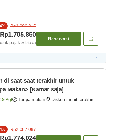
Rp2.006.815
4
%
Rp1.705.850
Reservasi
suk pajak & biaya
 di saat-saat terakhir untuk
pa Makan> [Kamar saja]
19 Agt
Tanpa makan
Diskon menit terakhir
Rp2.087.087
4
%
Rp1.774.024