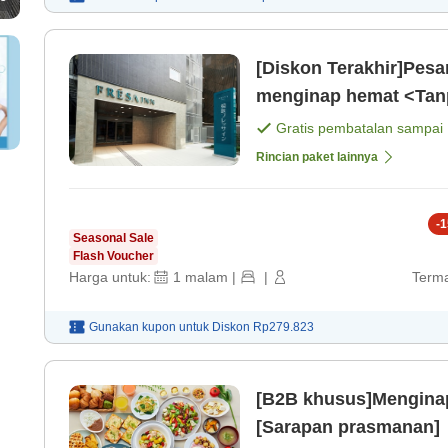
[Diskon Terakhir]Pesan
menginap hemat <Tan
Gratis pembatalan sampai
Rincian paket lainnya
-
1
Seasonal Sale
Flash Voucher
Harga untuk:
1
malam
|
|
Terma
Gunakan kupon untuk
Diskon
Rp279.823
[B2B khusus]Mengina
[Sarapan prasmanan]