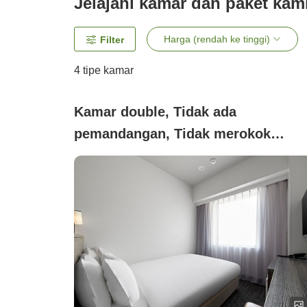
Jelajahi kamar dan paket kam
Harga (rendah ke tinggi)
Filter
4
tipe kamar
Kamar double, Tidak ada
pemandangan, Tidak merokok
(Double <Kasur 140 cm>)