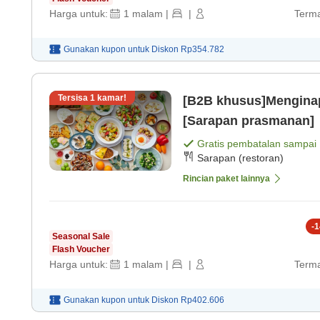
Harga untuk:
1
malam
|
|
Terma
Gunakan kupon untuk
Diskon
Rp354.782
Tersisa
1
kamar!
[B2B khusus]Mengina
[Sarapan prasmanan]
Gratis pembatalan sampai
Sarapan (restoran)
Rincian paket lainnya
-
1
Seasonal Sale
Flash Voucher
Harga untuk:
1
malam
|
|
Terma
Gunakan kupon untuk
Diskon
Rp402.606