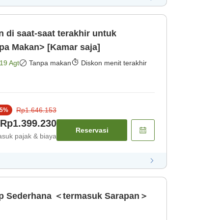
 di saat-saat terakhir untuk
pa Makan> [Kamar saja]
19 Agt
Tanpa makan
Diskon menit terakhir
Rp1.646.153
5
%
Rp1.399.230
Reservasi
suk pajak & biaya
p Sederhana ＜termasuk Sarapan＞