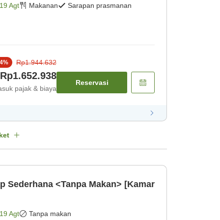
19 Agt
Makanan
Sarapan prasmanan
Rp1.944.632
4
%
Rp1.652.938
Reservasi
suk pajak & biaya
ket
p Sederhana <Tanpa Makan> [Kamar
19 Agt
Tanpa makan