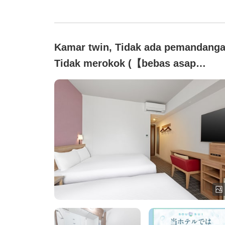
Kamar twin, Tidak ada pemandanga
Tidak merokok (【bebas asap
rokok】kamar twin＜tempat tidur
masing-masing 120cm＞16,5 meter
persegi)