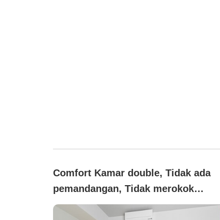
Comfort Kamar double, Tidak ada
pemandangan, Tidak merokok
(【bebas asap rokok】Kenyamanan