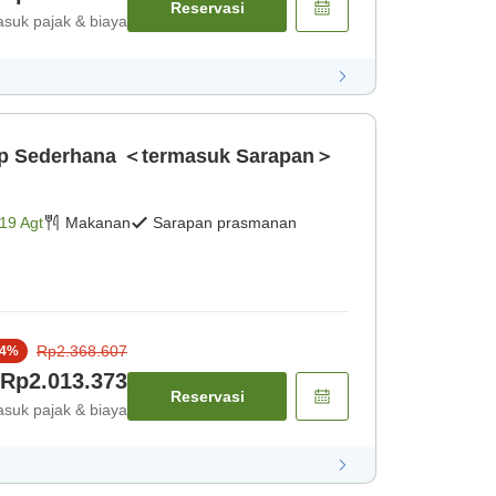
Reservasi
suk pajak & biaya
p Sederhana ＜termasuk Sarapan＞
19 Agt
Makanan
Sarapan prasmanan
Rp2.368.607
4
%
Rp2.013.373
Reservasi
suk pajak & biaya