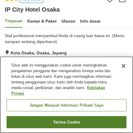
IP City Hotel Osaka
Tinjauan
Kamar & Paket
Ulasan
Info dasar
Staf profesional menyambut Anda di ruang luar biasa ini. (Menu
sarapan sedang diperbarui)
Kota Osaka, Osaka, Jepang
Lihat di peta
Situs web ini menggunakan cookie untuk meningkatkan
Baik
Ulasan:
290
3.8
pengalaman pengguna dan menganalisis kinerja serta lalu
lintas di situs web kami. Kami juga membagikan informasi
tentang penggunaan situs kami oleh Anda kepada mitra
Fasilitas properti
media sosial, periklanan, dan analitik kami.
Kebijakan
Privasi
Spa / Salon kecantikan
Restoran
Bar
Mesin penjual otomatis
Jangan Menjual Informasi Pribadi Saya
Beranda
Jepang
Osaka
Kota Osaka
IP City Hotel Osaka
Terima Cookie
Cari kamar