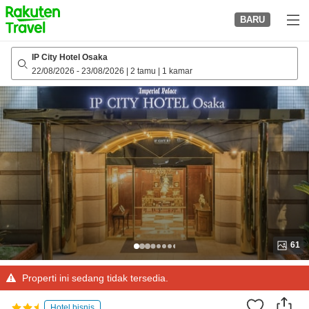
to
BARU
top
page
IP City Hotel Osaka
22/08/2026
-
23/08/2026
|
2 tamu
|
1 kamar
61
Properti ini sedang tidak tersedia.
Hotel bisnis