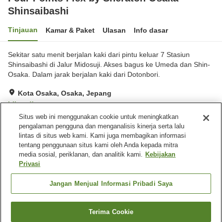
Shinsaibashi
Tinjauan
Kamar & Paket
Ulasan
Info dasar
Sekitar satu menit berjalan kaki dari pintu keluar 7 Stasiun
Shinsaibashi di Jalur Midosuji. Akses bagus ke Umeda dan Shin-
Osaka. Dalam jarak berjalan kaki dari Dotonbori.
Kota Osaka, Osaka, Jepang
Lihat di peta
Situs web ini menggunakan cookie untuk meningkatkan
Sangat baik
Ulasan:
27
4.2
pengalaman pengguna dan menganalisis kinerja serta lalu
lintas di situs web kami. Kami juga membagikan informasi
tentang penggunaan situs kami oleh Anda kepada mitra
Fasilitas properti
media sosial, periklanan, dan analitik kami.
Kebijakan
Wi-Fi
Lima menit berjalan kaki ke
Privasi
stasiun
Restoran
Area tertentu bisa merokok
Jangan Menjual Informasi Pribadi Saya
Beranda
Jepang
Osaka
Kota Osaka
Terima Cookie
Cari kamar
Four Points Flex by Sheraton Osaka Shinsaibashi