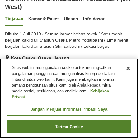
West)
Tinjauan
Kamar & Paket
Ulasan
Info dasar
Dibuka 1 Juli 2019 / Semua kamar bebas rokok / Satu menit
berjalan kaki dari Stasiun Osaka Metro Yotsubashi / Lima menit
berjalan kaki dari Stasiun Shinsaibashi / Lokasi bagus
Kota Osaka, Osaka, Jepang
Lihat di peta
Situs web ini menggunakan cookie untuk meningkatkan
pengalaman pengguna dan menganalisis kinerja serta lalu
Hebat
Ulasan:
291
4.3
lintas di situs web kami. Kami juga membagikan informasi
tentang penggunaan situs kami oleh Anda kepada mitra
media sosial, periklanan, dan analitik kami.
Kebijakan
Fasilitas properti
Privasi
Spa / Salon kecantikan
Mesin penjual otomatis
Laundry berbayar
Pengiriman ke rumah
Jangan Menjual Informasi Pribadi Saya
Beranda
Jepang
Osaka
Kota Osaka
Terima Cookie
Cari kamar
Via Inn Prime Shinsaibashi Yotsubashi (JR West)