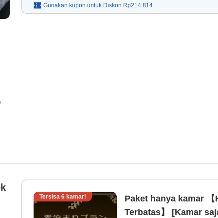
Gunakan kupon untuk
Diskon
Rp214.814
)
ok
Tersisa
6
kamar!
Paket hanya kamar 【
Terbatas】 [Kamar saj