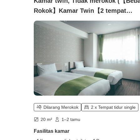
Kamar twin, Tidak merokok (【Beb
Rokok】Kamar Twin【2 tempat
tidur】)
Dilarang Merokok
2 x Tempat tidur single
20 m²
1–2 tamu
Fasilitas kamar