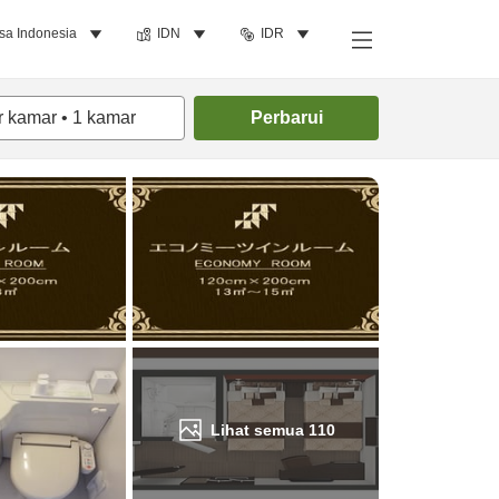
sa Indonesia
IDN
IDR
Cari kamar
r kamar
•
1
kamar
Perbarui
Lihat semua
110