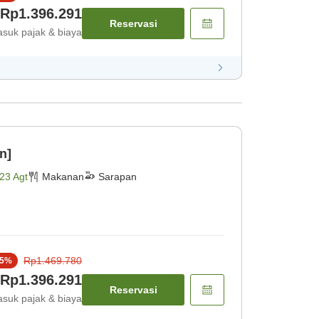
Rp1.396.291
Reservasi
suk pajak & biaya
n]
23 Agt
Makanan
Sarapan
Rp1.469.780
5
%
Rp1.396.291
Reservasi
suk pajak & biaya