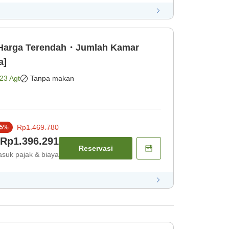
Harga Terendah・Jumlah Kamar
a]
23 Agt
Tanpa makan
Rp1.469.780
5
%
Rp1.396.291
Reservasi
suk pajak & biaya