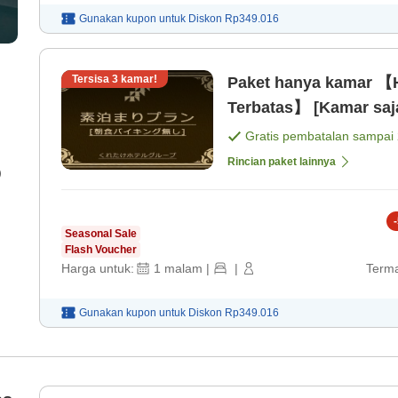
Gunakan kupon untuk
Diskon
Rp349.016
Tersisa
3
kamar!
Paket hanya kamar 【
Terbatas】 [Kamar saj
Gratis pembatalan sampai
Rincian paket lainnya
)
-
Seasonal Sale
Flash Voucher
Harga untuk:
1
malam
|
|
Terma
Gunakan kupon untuk
Diskon
Rp349.016