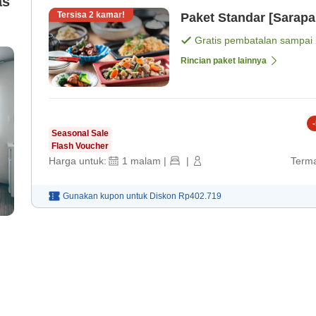
as
Tersisa
2
kamar!
Paket Standar [Sarapa
Gratis pembatalan sampai
Rincian paket lainnya
-
Seasonal Sale
Flash Voucher
Harga untuk:
1
malam
|
|
Terma
Gunakan kupon untuk
Diskon
Rp402.719