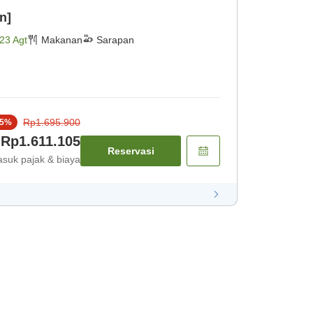
n]
23 Agt
Makanan
Sarapan
Rp1.695.900
5
%
Rp1.611.105
Reservasi
suk pajak & biaya