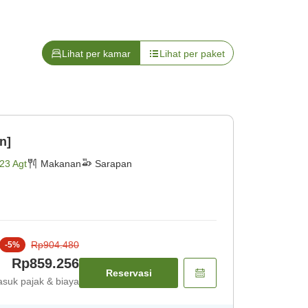
Lihat per kamar
Lihat per paket
n]
23 Agt
Makanan
Sarapan
Rp904.480
-
5
%
Rp859.256
Reservasi
suk pajak & biaya