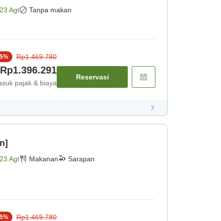
23 Agt
Tanpa makan
Rp1.469.780
5
%
Rp1.396.291
Reservasi
suk pajak & biaya
n]
23 Agt
Makanan
Sarapan
Rp1.469.780
5
%