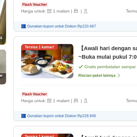
Flash Voucher
Harga untuk:
1
malam
|
|
Terma
Gunakan kupon untuk
Diskon
Rp220.467
4
Tersisa
1
kamar!
【Awali hari dengan 
~Buka mulai pukul 7:0
Gratis pembatalan sampai
Rincian paket lainnya
Flash Voucher
Harga untuk:
1
malam
|
|
Terma
Gunakan kupon untuk
Diskon
Rp228.946
Tersisa
1
kamar!