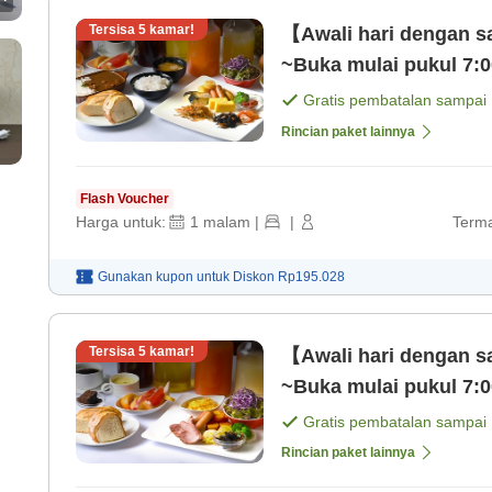
Tersisa
5
kamar!
【Awali hari dengan 
~Buka mulai pukul 7:0
Gratis pembatalan sampai
Rincian paket lainnya
Flash Voucher
Harga untuk:
1
malam
|
|
Terma
Gunakan kupon untuk
Diskon
Rp195.028
Tersisa
5
kamar!
【Awali hari dengan 
~Buka mulai pukul 7:0
Gratis pembatalan sampai
Rincian paket lainnya