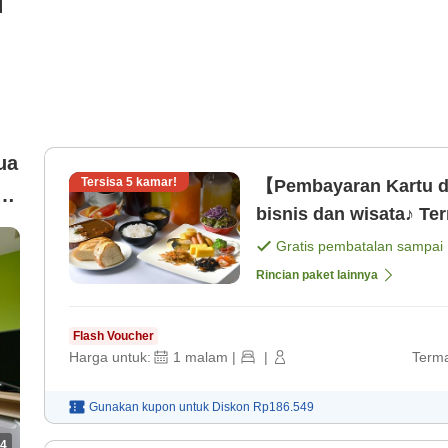
i
ua
Tersisa
5
kamar!
【Pembayaran Kartu d
h
bisnis dan wisata♪ Te
Gratis pembatalan sampai
Rincian paket lainnya
Flash Voucher
Harga untuk:
1
malam
|
|
Terma
Gunakan kupon untuk
Diskon
Rp186.549
4