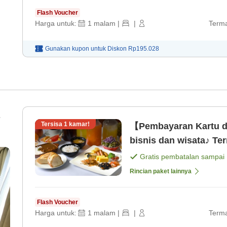
Flash Voucher
Harga untuk:
1
malam
|
|
Terma
Gunakan kupon untuk
Diskon
Rp195.028
Tersisa
1
kamar!
【Pembayaran Kartu d
bisnis dan wisata♪ Te
Gratis pembatalan sampai
Rincian paket lainnya
Flash Voucher
Harga untuk:
1
malam
|
|
Terma