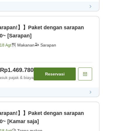
sarapan!】】Paket dengan sarapan
0~ [Sarapan]
18 Agt
Makanan
Sarapan
Rp1.469.780
Reservasi
suk pajak & biaya
sarapan!】】Paket dengan sarapan
0~ [Kamar saja]
18 Agt
Tanpa makan