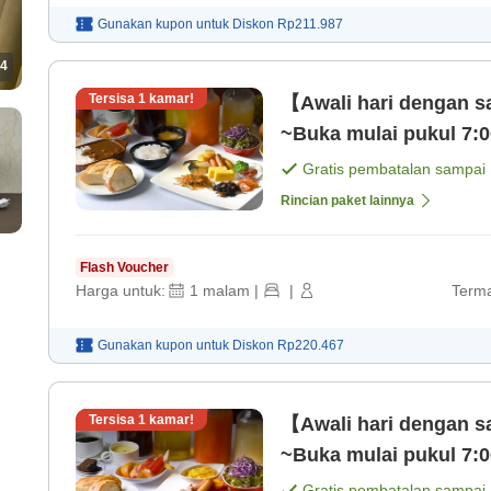
Gunakan kupon untuk
Diskon
Rp211.987
4
Tersisa
1
kamar!
【Awali hari dengan 
~Buka mulai pukul 7:0
Gratis pembatalan sampai
Rincian paket lainnya
Flash Voucher
Harga untuk:
1
malam
|
|
Terma
Gunakan kupon untuk
Diskon
Rp220.467
Tersisa
1
kamar!
【Awali hari dengan 
~Buka mulai pukul 7:0
Gratis pembatalan sampai