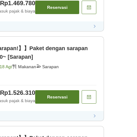
Rp1.469.780
Reservasi
suk pajak & biaya
sarapan!】】Paket dengan sarapan
0~ [Sarapan]
18 Agt
Makanan
Sarapan
Rp1.526.310
Reservasi
suk pajak & biaya