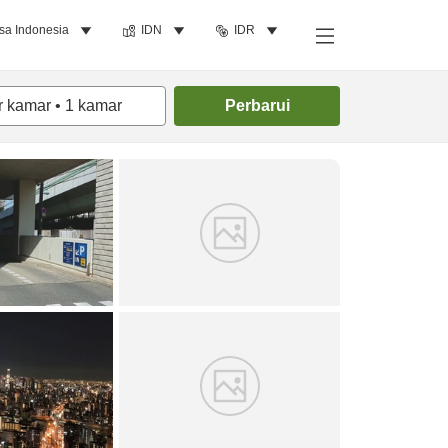
sa Indonesia
IDN
IDR
Cari kamar
r kamar
•
1
kamar
Perbarui