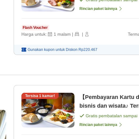
Rincian paket lainnya
Flash Voucher
Harga untuk:
1
malam
|
|
Terma
Gunakan kupon untuk
Diskon
Rp220.467
Tersisa
1
kamar!
【Pembayaran Kartu d
bisnis dan wisata♪ Te
Gratis pembatalan sampai
Rincian paket lainnya