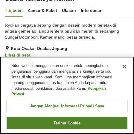
Tinjauan
Kamar & Paket
Ulasan
Info dasar
Ryokan bergaya Jepang dengan desain modern terletak di
antara gemerlap lampu lentera biru dan merah di sepanjang
Sungai Dotonbori. Kamar mandi besar tersedia.
Kota Osaka, Osaka, Jepang
Lihat di peta
Sangat baik
Ulasan:
140
4.1
Situs web ini menggunakan cookie untuk meningkatkan
pengalaman pengguna dan menganalisis kinerja serta lalu
lintas di situs web kami. Kami juga membagikan informasi
Fasilitas properti
tentang penggunaan situs kami oleh Anda kepada mitra
media sosial, periklanan, dan analitik kami.
Kebijakan
Tempat parkir
Sauna
Privasi
Spa / Salon kecantikan
Kafe
Jangan Menjual Informasi Pribadi Saya
Beranda
Jepang
Osaka
Kota Osaka
Osaka Yamatoya Honten
Terima Cookie
Cari kamar