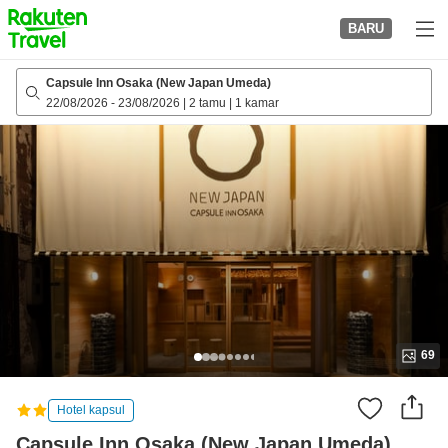
to
BARU
top
page
Capsule Inn Osaka (New Japan Umeda)
22/08/2026
-
23/08/2026
|
2 tamu
|
1 kamar
69
Hotel kapsul
Capsule Inn Osaka (New Japan Umeda)