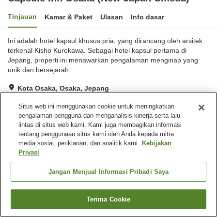
Tinjauan
Kamar & Paket
Ulasan
Info dasar
Ini adalah hotel kapsul khusus pria, yang dirancang oleh arsitek
terkenal Kisho Kurokawa. Sebagai hotel kapsul pertama di
Jepang, properti ini menawarkan pengalaman menginap yang
unik dan bersejarah.
Kota Osaka, Osaka, Jepang
Lihat di peta
Situs web ini menggunakan cookie untuk meningkatkan
Sangat baik
Ulasan:
435
4.1
pengalaman pengguna dan menganalisis kinerja serta lalu
lintas di situs web kami. Kami juga membagikan informasi
tentang penggunaan situs kami oleh Anda kepada mitra
Fasilitas properti
media sosial, periklanan, dan analitik kami.
Kebijakan
Privasi
Mandi jet
Sauna
Spa / Salon kecantikan
Kolam renang
Jangan Menjual Informasi Pribadi Saya
Beranda
Jepang
Osaka
Kota Osaka
Terima Cookie
Capsule Inn Osaka (New Japan Umeda)
Cari kamar