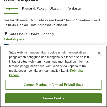
Tinjauan
Kamar & Paket
Ulasan
Info dasar
Sekitar 10 meter dari pintu keluar barat Stasiun Shin-Imamiya di
Jalur JR Nankai. Hotel terdekat ke stasiun.
Kota Osaka, Osaka, Jepang
Lihat di peta
Sangat baik
Ulasan:
246
4
Situs web ini menggunakan cookie untuk meningkatkan
pengalaman pengguna dan menganalisis kinerja serta lalu
Fasilitas properti
lintas di situs web kami. Kami juga membagikan informasi
tentang penggunaan situs kami oleh Anda kepada mitra
Mesin penjual otomatis
Laundry berbayar
media sosial, periklanan, dan analitik kami.
Kebijakan
Pemandian besar
Privasi
Jangan Menjual Informasi Pribadi Saya
Beranda
Jepang
Osaka
Kota Osaka
Hotel Sunplaza
Terima Cookie
Cari kamar