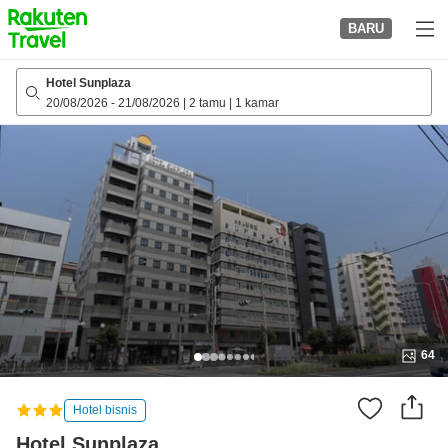
to
BARU
top
page
Hotel Sunplaza
20/08/2026
-
21/08/2026
|
2 tamu
|
1 kamar
64
Hotel bisnis
Hotel Sunplaza