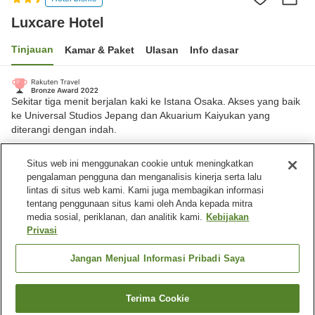
Luxcare Hotel
Tinjauan
Kamar & Paket
Ulasan
Info dasar
Sekitar tiga menit berjalan kaki ke Istana Osaka. Akses yang baik
ke Universal Studios Jepang dan Akuarium Kaiyukan yang
diterangi dengan indah.
Kota Osaka, Osaka, Jepang
Situs web ini menggunakan cookie untuk meningkatkan
Lihat di peta
pengalaman pengguna dan menganalisis kinerja serta lalu
lintas di situs web kami. Kami juga membagikan informasi
Hebat
Ulasan:
310
4.4
tentang penggunaan situs kami oleh Anda kepada mitra
media sosial, periklanan, dan analitik kami.
Kebijakan
Privasi
Fasilitas properti
Restoran
Lounge
Jangan Menjual Informasi Pribadi Saya
Dapur bersama
Laundry berbayar
Terima Cookie
Cari kamar
Beranda
Jepang
Osaka
Kota Osaka
Luxcare Hotel