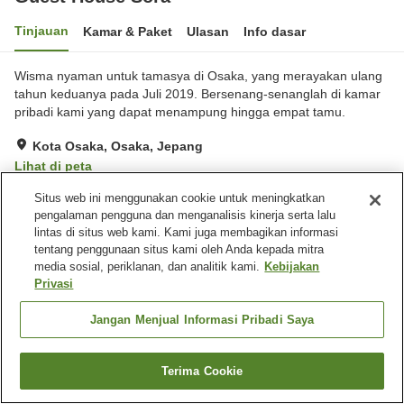
Tinjauan
Kamar & Paket
Ulasan
Info dasar
Wisma nyaman untuk tamasya di Osaka, yang merayakan ulang
tahun keduanya pada Juli 2019. Bersenang-senanglah di kamar
pribadi kami yang dapat menampung hingga empat tamu.
Kota Osaka, Osaka, Jepang
Lihat di peta
Sangat baik
Ulasan:
2
4
Situs web ini menggunakan cookie untuk meningkatkan
pengalaman pengguna dan menganalisis kinerja serta lalu
lintas di situs web kami. Kami juga membagikan informasi
Fasilitas properti
tentang penggunaan situs kami oleh Anda kepada mitra
media sosial, periklanan, dan analitik kami.
Kebijakan
Lounge
Toko roti
Privasi
Jangan Menjual Informasi Pribadi Saya
Beranda
Jepang
Osaka
Kota Osaka
Guest House Sora
Terima Cookie
Cari kamar