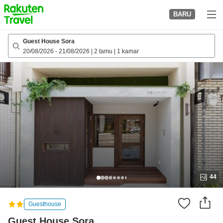
to
BARU
top
page
Guest House Sora
20/08/2026
-
21/08/2026
|
2 tamu
|
1 kamar
44
Guesthouse
Guest House Sora