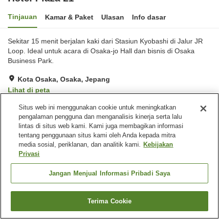
Tinjauan
Kamar & Paket
Ulasan
Info dasar
Sekitar 15 menit berjalan kaki dari Stasiun Kyobashi di Jalur JR
Loop. Ideal untuk acara di Osaka-jo Hall dan bisnis di Osaka
Business Park.
Kota Osaka, Osaka, Jepang
Lihat di peta
Ulasan:
37
3.3
Situs web ini menggunakan cookie untuk meningkatkan
pengalaman pengguna dan menganalisis kinerja serta lalu
lintas di situs web kami. Kami juga membagikan informasi
Fasilitas properti
tentang penggunaan situs kami oleh Anda kepada mitra
media sosial, periklanan, dan analitik kami.
Kebijakan
Tempat parkir
Mesin penjual otomatis
Privasi
Layanan bangun tidur
Jangan Menjual Informasi Pribadi Saya
Beranda
Jepang
Osaka
Kota Osaka
Hotel Plaza 21
Terima Cookie
Cari kamar