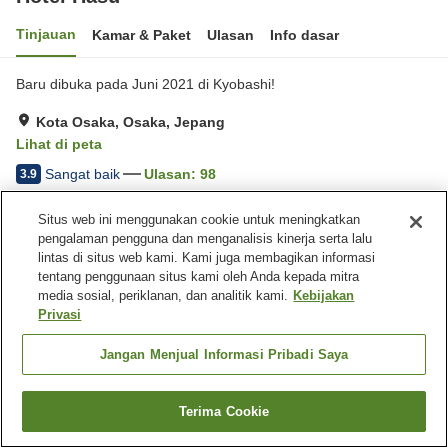
Tinjauan
Kamar & Paket
Ulasan
Info dasar
Baru dibuka pada Juni 2021 di Kyobashi!
Kota Osaka, Osaka, Jepang
Lihat di peta
Sangat baik
Ulasan:
98
3.9
Situs web ini menggunakan cookie untuk meningkatkan
Beranda
Jepang
Osaka
Kota Osaka
Hotel Hasu
pengalaman pengguna dan menganalisis kinerja serta lalu
lintas di situs web kami. Kami juga membagikan informasi
tentang penggunaan situs kami oleh Anda kepada mitra
media sosial, periklanan, dan analitik kami.
Kebijakan
Privasi
Jangan Menjual Informasi Pribadi Saya
Terima Cookie
Cari kamar