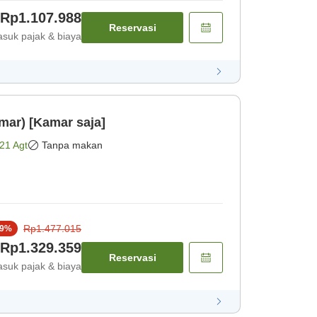
Rp1.107.988
Reservasi
suk pajak & biaya
mar) [Kamar saja]
21 Agt
Tanpa makan
Rp1.477.015
9
%
Rp1.329.359
Reservasi
suk pajak & biaya