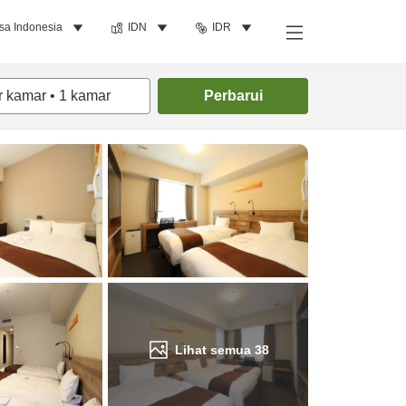
sa Indonesia
IDN
IDR
Cari kamar
r kamar
•
1
kamar
Perbarui
Lihat semua
38