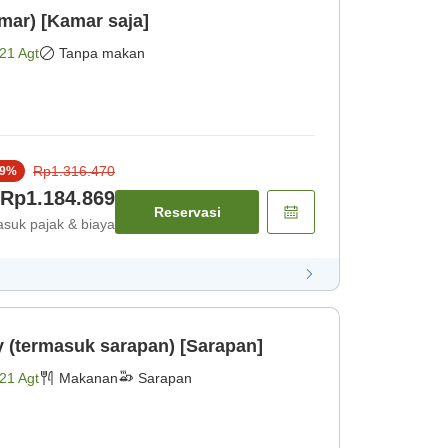
mar) [Kamar saja]
21 Agt
Tanpa makan
Rp1.316.470
9
%
Rp1.184.869
Reservasi
suk pajak & biaya
y (termasuk sarapan) [Sarapan]
21 Agt
Makanan
Sarapan