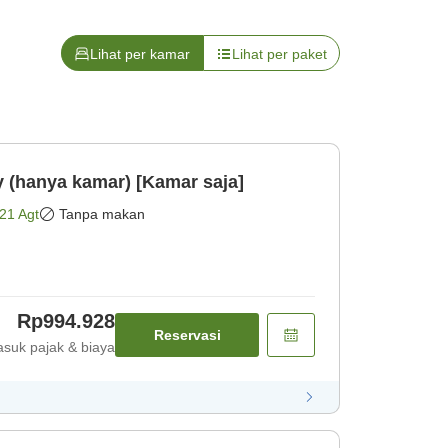
Lihat per kamar
Lihat per paket
y (hanya kamar) [Kamar saja]
21 Agt
Tanpa makan
Rp994.928
Reservasi
suk pajak & biaya