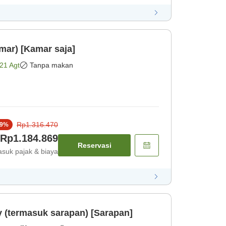
mar) [Kamar saja]
21 Agt
Tanpa makan
Rp1.316.470
9
%
Rp1.184.869
Reservasi
suk pajak & biaya
y (termasuk sarapan) [Sarapan]