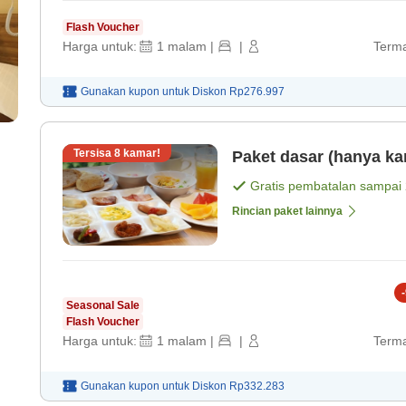
Flash Voucher
Harga untuk:
1
malam
|
|
Terma
Gunakan kupon untuk
Diskon
Rp276.997
Tersisa
8
kamar!
Paket dasar (hanya ka
Gratis pembatalan sampai
Rincian paket lainnya
-
Seasonal Sale
Flash Voucher
Harga untuk:
1
malam
|
|
Terma
Gunakan kupon untuk
Diskon
Rp332.283