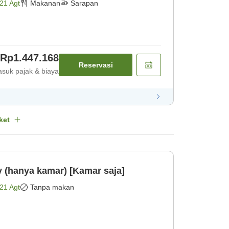
21 Agt
Makanan
Sarapan
Rp1.447.168
Reservasi
suk pajak & biaya
ket
y (hanya kamar) [Kamar saja]
21 Agt
Tanpa makan