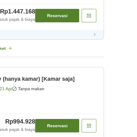
Rp1.447.168
Reservasi
suk pajak & biaya
ket
y (hanya kamar) [Kamar saja]
21 Agt
Tanpa makan
Rp994.928
Reservasi
suk pajak & biaya