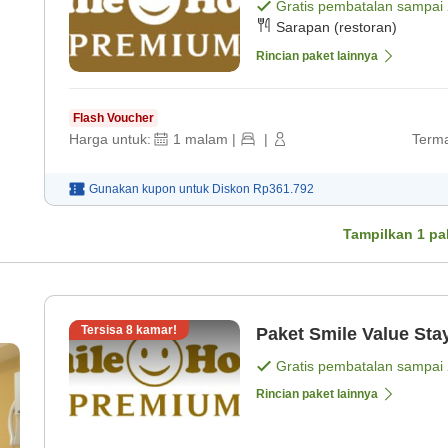
Gratis pembatalan sampai
Sarapan (restoran)
Rincian paket lainnya
Flash Voucher
Harga untuk:
1
malam
|
|
Terma
Gunakan kupon untuk
Diskon
Rp361.792
Tampilkan
1
pa
Tersisa
8
kamar!
Paket Smile Value Sta
Gratis pembatalan sampai
Rincian paket lainnya