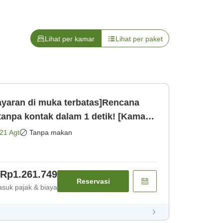
Lihat per kamar
Lihat per paket
aran di muka terbatas]Rencana
anpa kontak dalam 1 detik! [Kamar
21 Agt
Tanpa makan
Rp1.261.749
Reservasi
suk pajak & biaya