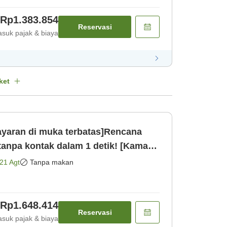
Rp1.383.854
Reservasi
suk pajak & biaya
ket
aran di muka terbatas]Rencana
anpa kontak dalam 1 detik! [Kamar
21 Agt
Tanpa makan
Rp1.648.414
Reservasi
suk pajak & biaya