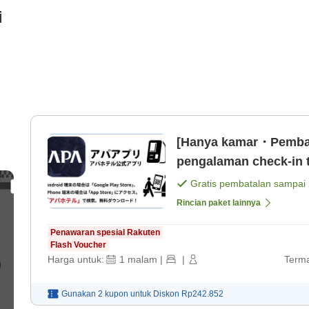
i
[Hanya kamar・Pembay
pengalaman check-in t
saja]
Gratis pembatalan sampai
Rincian paket lainnya
Penawaran spesial Rakuten
Flash Voucher
Harga untuk:
1
malam
|
|
Terma
Gunakan 2 kupon untuk
Diskon
Rp242.852