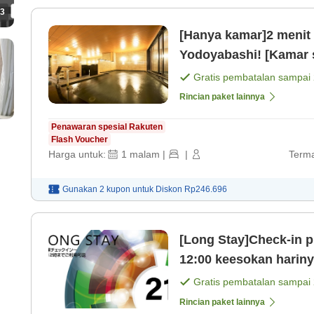
3
[Hanya kamar]2 menit b
Yodoyabashi! [Kamar 
Gratis pembatalan sampai
Rincian paket lainnya
Penawaran spesial Rakuten
Flash Voucher
Harga untuk:
1
malam
|
|
Terma
Gunakan 2 kupon untuk
Diskon
Rp246.696
[Long Stay]Check-in p
12:00 keesokan harin
21 jam. [Kamar saja]
Gratis pembatalan sampai
Rincian paket lainnya