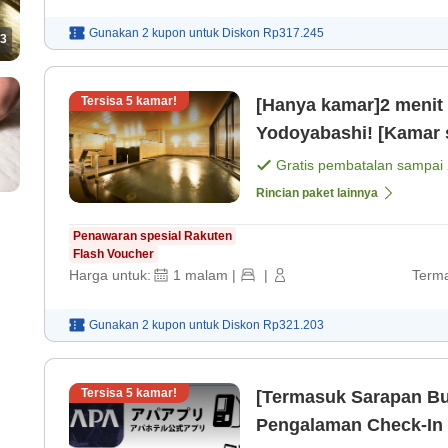
Gunakan 2 kupon untuk
Diskon
Rp317.245
3
Tersisa
5
kamar!
[Hanya kamar]2 menit b
Yodoyabashi! [Kamar 
Gratis pembatalan sampai
Rincian paket lainnya
Penawaran spesial Rakuten
Flash Voucher
Harga untuk:
1
malam
|
|
Terma
Gunakan 2 kupon untuk
Diskon
Rp321.203
Tersisa
5
kamar!
[Termasuk Sarapan Bu
Pengalaman Check-In 