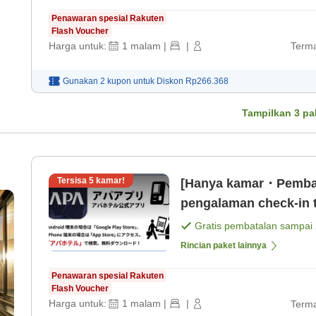
Penawaran spesial Rakuten
Flash Voucher
Harga untuk:
1
malam
|
|
Terma
Gunakan 2 kupon untuk
Diskon
Rp266.368
Tampilkan
3
pa
Tersisa
5
kamar!
[Hanya kamar・Pembay
pengalaman check-in t
saja]
Gratis pembatalan sampai
Rincian paket lainnya
Penawaran spesial Rakuten
Flash Voucher
Harga untuk:
1
malam
|
|
Terma