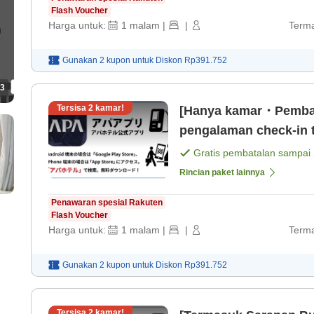
Flash Voucher
Harga untuk:
1
malam
|
|
Terma
Gunakan 2 kupon untuk
Diskon
Rp391.752
3
Tersisa
2
kamar!
[Hanya kamar・Pembay
pengalaman check-in t
saja]
Gratis pembatalan sampai
Rincian paket lainnya
Penawaran spesial Rakuten
Flash Voucher
Harga untuk:
1
malam
|
|
Terma
Gunakan 2 kupon untuk
Diskon
Rp391.752
Tersisa
2
kamar!