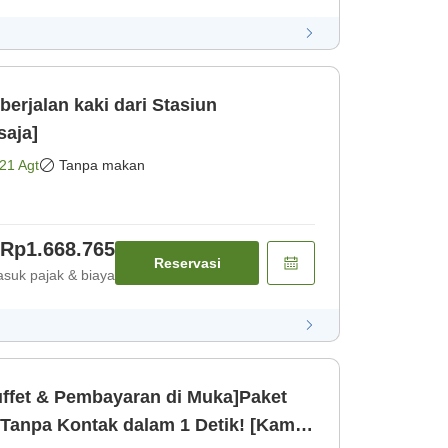
erjalan kaki dari Stasiun
saja]
21 Agt
Tanpa makan
Rp1.668.765
Reservasi
suk pajak & biaya
ffet & Pembayaran di Muka]Paket
Tanpa Kontak dalam 1 Detik! [Kamar