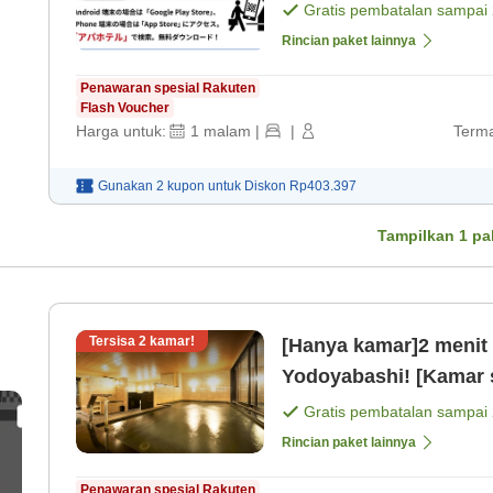
saja]
Gratis pembatalan sampai
Rincian paket lainnya
Penawaran spesial Rakuten
Flash Voucher
Harga untuk:
1
malam
|
|
Terma
Gunakan 2 kupon untuk
Diskon
Rp403.397
Tampilkan
1
pa
Tersisa
2
kamar!
[Hanya kamar]2 menit b
Yodoyabashi! [Kamar 
Gratis pembatalan sampai
Rincian paket lainnya
Penawaran spesial Rakuten