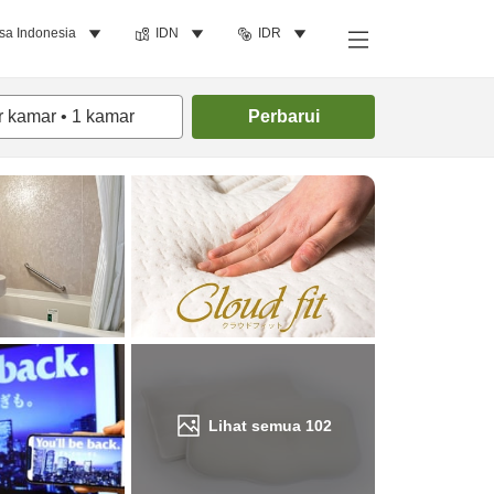
sa Indonesia
IDN
IDR
Cari kamar
r kamar
•
1
kamar
Perbarui
Lihat semua
102