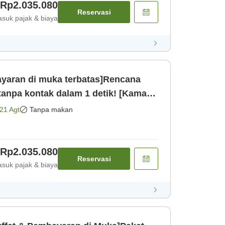
Rp2.035.080
Reservasi
suk pajak & biaya
aran di muka terbatas]Rencana
anpa kontak dalam 1 detik! [Kamar
21 Agt
Tanpa makan
Rp2.035.080
Reservasi
suk pajak & biaya