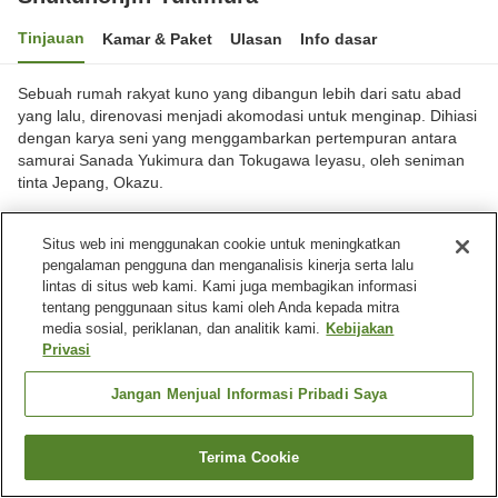
Tinjauan
Kamar & Paket
Ulasan
Info dasar
Sebuah rumah rakyat kuno yang dibangun lebih dari satu abad
yang lalu, direnovasi menjadi akomodasi untuk menginap. Dihiasi
dengan karya seni yang menggambarkan pertempuran antara
samurai Sanada Yukimura dan Tokugawa Ieyasu, oleh seniman
tinta Jepang, Okazu.
Kota Osaka, Osaka, Jepang
Situs web ini menggunakan cookie untuk meningkatkan
Lihat di peta
pengalaman pengguna dan menganalisis kinerja serta lalu
Luar biasa
Ulasan:
3
5
lintas di situs web kami. Kami juga membagikan informasi
tentang penggunaan situs kami oleh Anda kepada mitra
media sosial, periklanan, dan analitik kami.
Kebijakan
Fasilitas properti
Privasi
Tempat parkir
Pemandian besar
Jangan Menjual Informasi Pribadi Saya
Beranda
Jepang
Osaka
Kota Osaka
Shukuhonjin Yukimura
Terima Cookie
Cari kamar