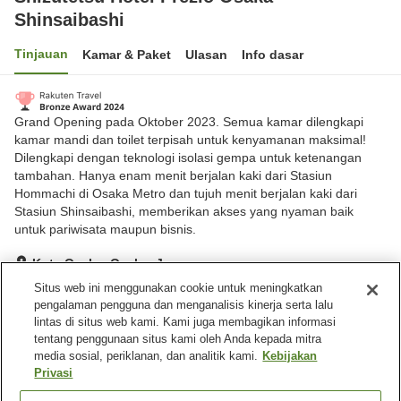
Shinsaibashi
Tinjauan
Kamar & Paket
Ulasan
Info dasar
Grand Opening pada Oktober 2023. Semua kamar dilengkapi
kamar mandi dan toilet terpisah untuk kenyamanan maksimal!
Dilengkapi dengan teknologi isolasi gempa untuk ketenangan
tambahan. Hanya enam menit berjalan kaki dari Stasiun
Hommachi di Osaka Metro dan tujuh menit berjalan kaki dari
Stasiun Shinsaibashi, memberikan akses yang nyaman baik
untuk pariwisata maupun bisnis.
Kota Osaka, Osaka, Jepang
Lihat di peta
Situs web ini menggunakan cookie untuk meningkatkan
pengalaman pengguna dan menganalisis kinerja serta lalu
Hebat
Ulasan:
479
4.5
lintas di situs web kami. Kami juga membagikan informasi
tentang penggunaan situs kami oleh Anda kepada mitra
media sosial, periklanan, dan analitik kami.
Kebijakan
Fasilitas properti
Privasi
Wi-Fi
Restoran