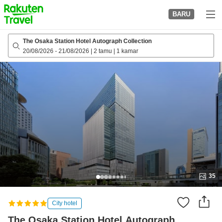
to
BARU
top
page
The Osaka Station Hotel Autograph Collection
20/08/2026
-
21/08/2026
|
2 tamu
|
1 kamar
35
City hotel
The Osaka Station Hotel Autograph