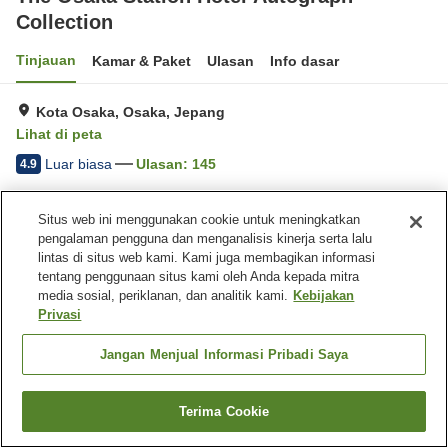
Collection
Tinjauan
Kamar & Paket
Ulasan
Info dasar
Kota Osaka, Osaka, Jepang
Lihat di peta
Luar biasa
Ulasan:
145
4.9
Beranda
Jepang
Osaka
Kota Osaka
Situs web ini menggunakan cookie untuk meningkatkan
The Osaka Station Hotel Autograph Collection
pengalaman pengguna dan menganalisis kinerja serta lalu
lintas di situs web kami. Kami juga membagikan informasi
tentang penggunaan situs kami oleh Anda kepada mitra
media sosial, periklanan, dan analitik kami.
Kebijakan
Privasi
Jangan Menjual Informasi Pribadi Saya
Terima Cookie
Cari kamar