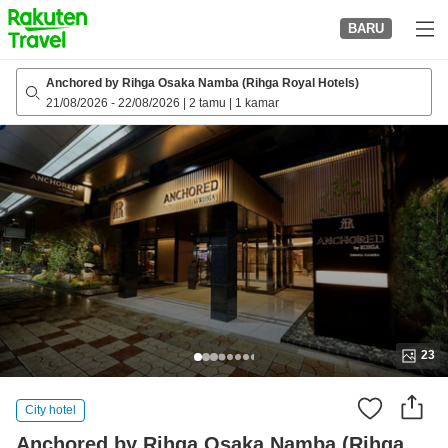
to
BARU
top
page
Anchored by Rihga Osaka Namba (Rihga Royal Hotels)
21/08/2026
-
22/08/2026
|
2 tamu
|
1 kamar
23
City hotel
Anchored by Rihga Osaka Namba (Rihga