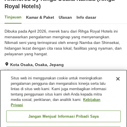
Royal Hotels)
Tinjauan
Kamar & Paket
Ulasan
Info dasar
Dibuka pada April 2026, merek baru dari Rihga Royal Hotels ini
menawarkan pengalaman menginap yang menyenangkan.
Nikmati seni yang terinspirasi oleh energi Namba dan Shinsekai,
hidangan lezat dengan cita rasa lokal, fasilitas yang nyaman, dan
pelayanan yang hangat.
Kota Osaka, Osaka, Jepang
Lihat di peta
Situs web ini menggunakan cookie untuk meningkatkan
Hebat
Ulasan:
72
4.4
pengalaman pengguna dan menganalisis kinerja serta lalu
lintas di situs web kami. Kami juga membagikan informasi
tentang penggunaan situs kami oleh Anda kepada mitra
Fasilitas properti
media sosial, periklanan, dan analitik kami.
Kebijakan
Wi-Fi
Lima menit berjalan kaki ke
Privasi
stasiun
Sauna
Benar-benar bebas rokok
Jangan Menjual Informasi Pribadi Saya