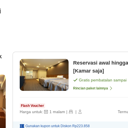
i
k
Reservasi awal hing
[Kamar saja]
Gratis pembatalan sampai
Rincian paket lainnya
Flash Voucher
Harga untuk:
1
malam
|
|
Terma
Gunakan kupon untuk
Diskon
Rp223.858