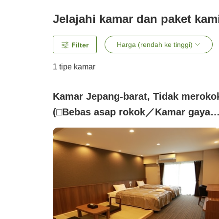
Jelajahi kamar dan paket kam
Harga (rendah ke tinggi)
Filter
1 tipe kamar
Kamar Jepang-barat, Tidak meroko
(□Bebas asap rokok／Kamar gaya
Jepang dan Barat※Tanpa mesin
cuci■1〜5 orang【35 meter
persegi】)