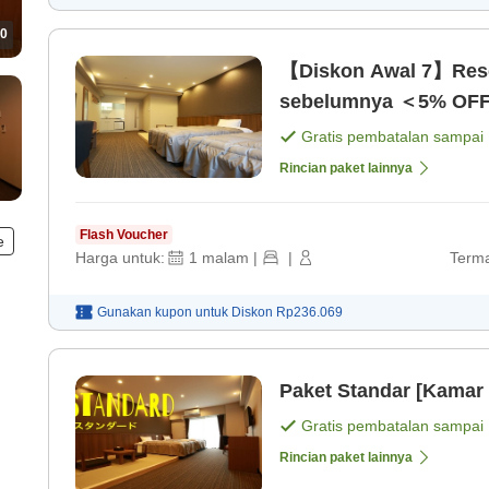
0
【Diskon Awal 7】Reser
sebelumnya ＜5% OFF!
Gratis pembatalan sampai
Rincian paket lainnya
Flash Voucher
e
Harga untuk:
1
malam
|
|
Terma
Gunakan kupon untuk
Diskon
Rp236.069
Paket Standar [Kamar 
Gratis pembatalan sampai
Rincian paket lainnya