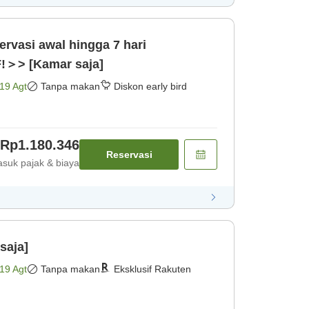
vasi awal hingga 7 hari
＞> [Kamar saja]
19 Agt
Tanpa makan
Diskon early bird
Rp1.180.346
Reservasi
suk pajak & biaya
saja]
19 Agt
Tanpa makan
Eksklusif Rakuten