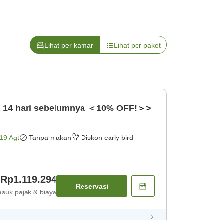
Lihat per kamar
Lihat per paket
ga 14 hari sebelumnya ＜10% OFF!＞>
19 Agt
Tanpa makan
Diskon early bird
Rp1.119.294
Reservasi
suk pajak & biaya