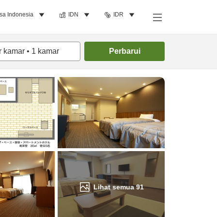
sa Indonesia
IDN
IDR
Cari kamar
r kamar
•
1
kamar
Perbarui
Lihat semua
91