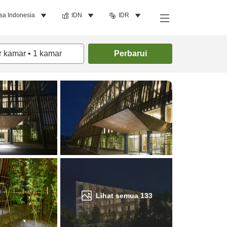
sa Indonesia
IDN
IDR
Cari kamar
r kamar
•
1
kamar
Perbarui
Lihat semua
133