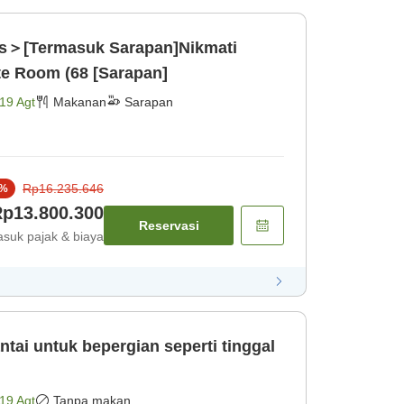
s＞[Termasuk Sarapan]Nikmati
ite Room (68 [Sarapan]
19 Agt
Makanan
Sarapan
Rp16.235.646
%
p13.800.300
Reservasi
suk pajak & biaya
tai untuk bepergian seperti tinggal
19 Agt
Tanpa makan