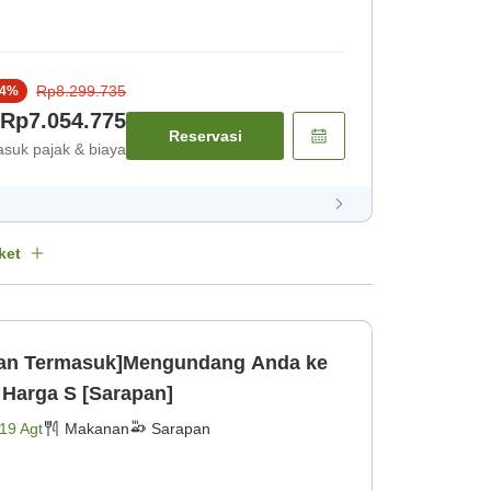
Rp8.299.735
4
%
Rp7.054.775
Reservasi
suk pajak & biaya
ket
apan Termasuk]Mengundang Anda ke
Harga S [Sarapan]
19 Agt
Makanan
Sarapan