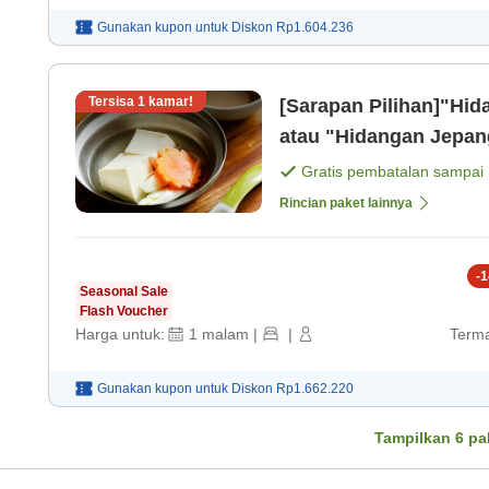
Gunakan kupon untuk
Diskon
Rp1.604.236
Tersisa
1
kamar!
[Sarapan Pilihan]"Hid
atau "Hidangan Jepan
Gratis pembatalan sampai
Rincian paket lainnya
-
1
Seasonal Sale
Flash Voucher
Harga untuk:
1
malam
|
|
Terma
Gunakan kupon untuk
Diskon
Rp1.662.220
Tampilkan
6
pa