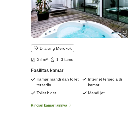
Dilarang Merokok
38 m²
1–3 tamu
Fasilitas kamar
Kamar mandi dan toilet
Internet tersedia di
tersedia
kamar
Toilet bidet
Mandi jet
Rincian kamar lainnya