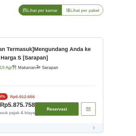
Lihat per kamar
Lihat per paket
apan Termasuk]Mengundang Anda ke
Harga S [Sarapan]
19 Agt
Makanan
Sarapan
Rp6.912.656
4
%
Rp5.875.758
Reservasi
suk pajak & biaya