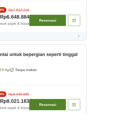
Rp7.822.216
4
%
Rp6.648.884
Reservasi
suk pajak & biaya
tai untuk bepergian seperti tinggal
19 Agt
Tanpa makan
Rp9.436.685
4
%
Rp8.021.183
Reservasi
suk pajak & biaya