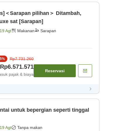
tas]＜Sarapan pilihan＞ Ditambah,
uxe sat [Sarapan]
19 Agt
Makanan
Sarapan
Rp7.731.260
5
%
Rp6.571.571
Reservasi
suk pajak & biaya
tai untuk bepergian seperti tinggal
19 Agt
Tanpa makan