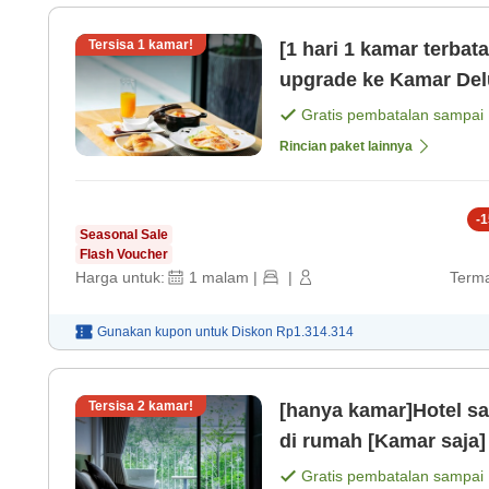
Tersisa
1
kamar!
[1 hari 1 kamar terba
upgrade ke Kamar Del
Gratis pembatalan sampai
Rincian paket lainnya
-
1
Seasonal Sale
Flash Voucher
Harga untuk:
1
malam
|
|
Terma
Gunakan kupon untuk
Diskon
Rp1.314.314
Tersisa
2
kamar!
[hanya kamar]Hotel san
di rumah [Kamar saja]
Gratis pembatalan sampai