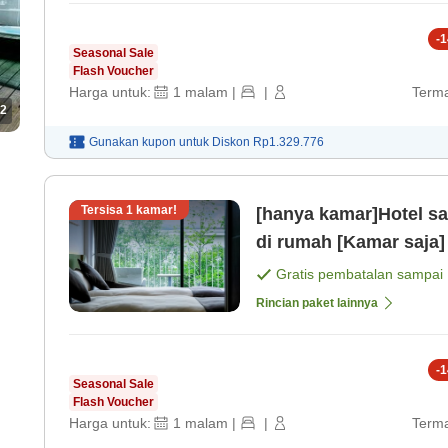
-
1
Seasonal Sale
Flash Voucher
Harga untuk:
1
malam
|
|
Terma
2
Gunakan kupon untuk
Diskon
Rp1.329.776
Tersisa
1
kamar!
[hanya kamar]Hotel san
di rumah [Kamar saja]
Gratis pembatalan sampai
Rincian paket lainnya
-
1
Seasonal Sale
Flash Voucher
Harga untuk:
1
malam
|
|
Terma