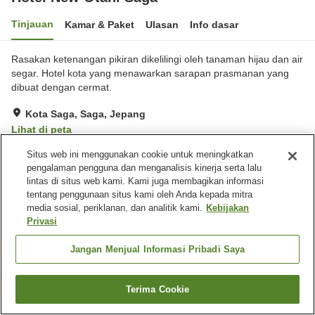
Tinjauan
Kamar & Paket
Ulasan
Info dasar
Rasakan ketenangan pikiran dikelilingi oleh tanaman hijau dan air
segar. Hotel kota yang menawarkan sarapan prasmanan yang
dibuat dengan cermat.
Kota Saga, Saga, Jepang
Lihat di peta
Sangat baik
Ulasan:
244
4.2
Situs web ini menggunakan cookie untuk meningkatkan
pengalaman pengguna dan menganalisis kinerja serta lalu
lintas di situs web kami. Kami juga membagikan informasi
Fasilitas properti
tentang penggunaan situs kami oleh Anda kepada mitra
media sosial, periklanan, dan analitik kami.
Kebijakan
Tempat parkir
Spa / Salon kecantikan
Privasi
Restoran
Makan pribadi
Jangan Menjual Informasi Pribadi Saya
Beranda
Jepang
Saga
Kota Saga
Hotel New Otani Saga
Terima Cookie
Cari kamar