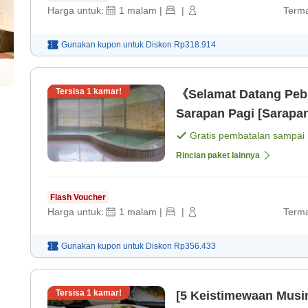
Harga untuk:
1
malam
|
|
Terma
Gunakan kupon untuk
Diskon
Rp318.914
Tersisa
1
kamar!
《Selamat Datang Peb
Sarapan Pagi [Sarapa
Gratis pembatalan sampai
Rincian paket lainnya
Flash Voucher
Harga untuk:
1
malam
|
|
Terma
Gunakan kupon untuk
Diskon
Rp356.433
Tersisa
1
kamar!
[5 Keistimewaan Musi