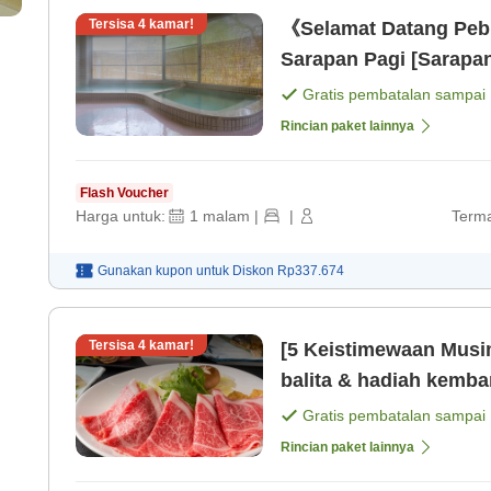
Tersisa
4
kamar!
《Selamat Datang Peb
Sarapan Pagi [Sarapa
Gratis pembatalan sampai
Rincian paket lainnya
Flash Voucher
Harga untuk:
1
malam
|
|
Terma
Gunakan kupon untuk
Diskon
Rp337.674
Tersisa
4
kamar!
[5 Keistimewaan Musi
balita & hadiah kemb
anak di bawah usia S
Gratis pembatalan sampai
Rincian paket lainnya