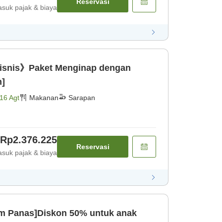
Reservasi
suk pajak & biaya
isnis》Paket Menginap dengan
n]
16 Agt
Makanan
Sarapan
Rp2.376.225
Reservasi
suk pajak & biaya
m Panas]Diskon 50% untuk anak