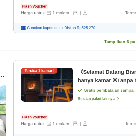
Flash Voucher
Harga untuk:
1
malam
|
|
Terma
Gunakan kupon untuk
Diskon
Rp525.270
Tampilkan
6
pa
Tersisa
1
kamar!
《Selamat Datang Bis
n
hanya kamar ※Tanpa 
t)
Gratis pembatalan sampai
Rincian paket lainnya
Flash Voucher
Harga untuk:
1
malam
|
|
Terma