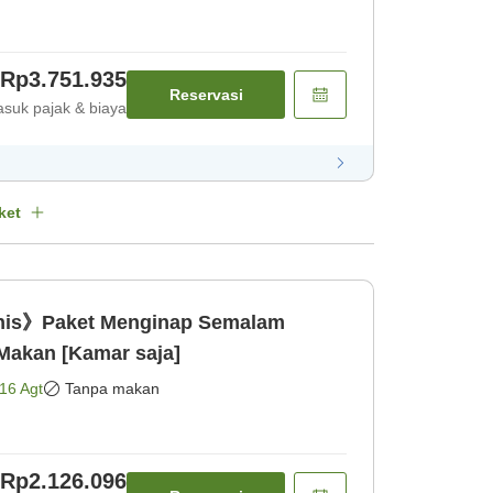
Rp3.751.935
Reservasi
suk pajak & biaya
ket
nis》Paket Menginap Semalam
Makan [Kamar saja]
16 Agt
Tanpa makan
Rp2.126.096