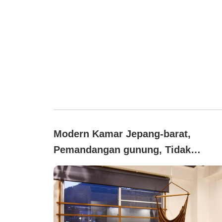
Modern Kamar Jepang-barat,
Pemandangan gunung, Tidak
merokok (Selesai Tahun
R1★(Dilengkapi Hammock))