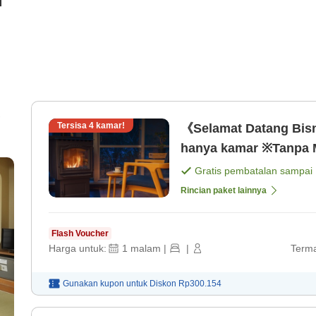
i
Tersisa
4
kamar!
《Selamat Datang Bis
hanya kamar ※Tanpa 
Gratis pembatalan sampai
Rincian paket lainnya
Flash Voucher
Harga untuk:
1
malam
|
|
Terma
Gunakan kupon untuk
Diskon
Rp300.154