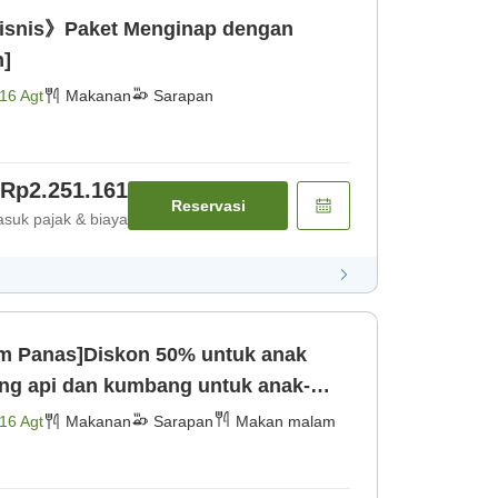
isnis》Paket Menginap dengan
n]
16 Agt
Makanan
Sarapan
Rp2.251.161
Reservasi
suk pajak & biaya
m Panas]Diskon 50% untuk anak
ang api dan kumbang untuk anak-
D ~ Makan [Makan malam] [Sarapan]
16 Agt
Makanan
Sarapan
Makan malam