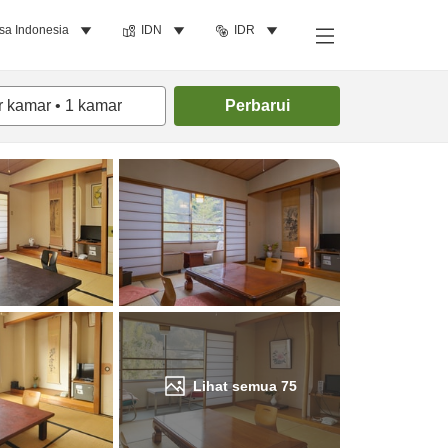
sa Indonesia
IDN
IDR
Cari kamar
r kamar
•
1
kamar
Perbarui
Lihat semua
75