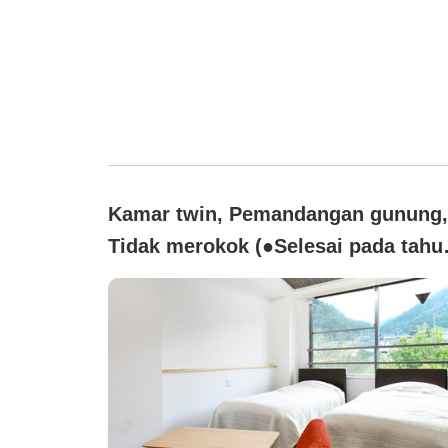
Kamar twin, Pemandangan gunung,
Tidak merokok (●Selesai pada tahu
R2★Proyektor Ruang Bergaya Bara