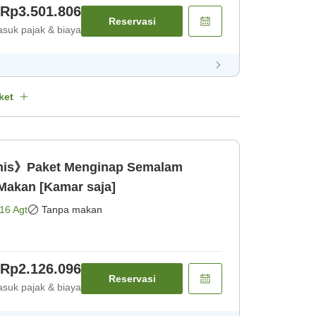
Rp3.501.806
Reservasi
suk pajak & biaya
ket
nis》Paket Menginap Semalam
Makan [Kamar saja]
16 Agt
Tanpa makan
Rp2.126.096
Reservasi
suk pajak & biaya