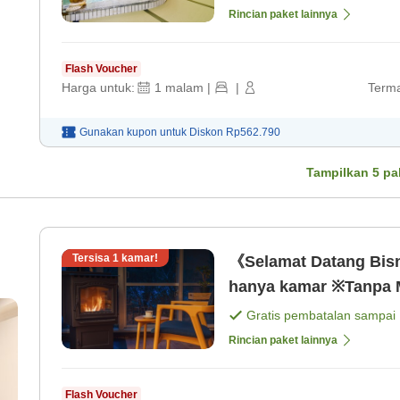
Rincian paket lainnya
Flash Voucher
Harga untuk:
1
malam
|
|
Terma
Gunakan kupon untuk
Diskon
Rp562.790
Tampilkan
5
pa
Tersisa
1
kamar!
《Selamat Datang Bis
hanya kamar ※Tanpa 
Gratis pembatalan sampai
Rincian paket lainnya
Flash Voucher