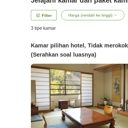
Jelajahi kamar dan paket kam
Harga (rendah ke tinggi)
Filter
3
tipe kamar
Kamar pilihan hotel, Tidak merokok
(Serahkan soal luasnya)