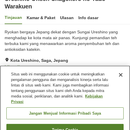
Warakuen
Tinjauan
Kamar & Paket
Ulasan
Info dasar
Ryokan bergaya Jepang dekat dengan Sungai Ureshino yang
menghadap ke kota mata air panas. Kunjungi pemandian teh
terbuka kami yang menawarkan aroma penyembuhan teh dan
antioksidan katekin.
Kota Ureshino, Saga, Jepang
Lihat di peta
Situs web ini menggunakan cookie untuk meningkatkan
Hebat
Ulasan:
192
4.4
pengalaman pengguna dan menganalisis kinerja serta lalu
lintas di situs web kami. Kami juga membagikan informasi
tentang penggunaan situs kami oleh Anda kepada mitra
Fasilitas properti
media sosial, periklanan, dan analitik kami.
Kebijakan
Wi-Fi
Mata air panas di dalam
Privasi
gedung
Sauna
Kafe
Jangan Menjual Informasi Pribadi Saya
Beranda
Jepang
Saga
Kota Ureshino
Terima Cookie