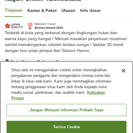
Tinjauan
Kamar & Paket
Ulasan
Info dasar
Terletak di kota yang terkenal dengan lingkungan hutan dan
warna kayu yang hangat / Nikmati masakan perjamuan musiman
sambil mendengarkan celoteh lembut sungai / Sekitar 30 menit
dengan bus antar-jemput dari Stasiun Hanno
Kota Hanno, Saitama, Jepang
Lihat di peta
Situs web ini menggunakan cookie untuk meningkatkan
pengalaman pengguna dan menganalisis kinerja serta lalu
Luar biasa
Ulasan:
130
4.7
lintas di situs web kami. Kami juga membagikan informasi
tentang penggunaan situs kami oleh Anda kepada mitra
media sosial, periklanan, dan analitik kami.
Kebijakan
Fasilitas properti
Privasi
Tempat parkir
Spa / Salon kecantikan
Restoran
Lounge
Jangan Menjual Informasi Pribadi Saya
Beranda
Jepang
Saitama
Kota Hanno
Terima Cookie
Cari kamar
Naguri Onsen Taishoukaku