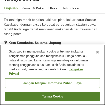
Tinjauan
Kamar & Paket
Ulasan
Info dasar
Terletak tiga menit berjalan kaki dari pintu keluar barat Stasiun
Kasukabe, dengan akses ke pusat perbelanjaan stasiun bawah
tanah! Anda juga dapat menikmati makanan di bar izakaya dan
ruang pesta.
Kota Kasukabe, Saitama, Jepang
Lihat di peta
Situs web ini menggunakan cookie untuk meningkatkan
Sangat baik
Ulasan:
104
3.9
pengalaman pengguna dan menganalisis kinerja serta lalu
lintas di situs web kami. Kami juga membagikan informasi
tentang penggunaan situs kami oleh Anda kepada mitra
Fasilitas properti
media sosial, periklanan, dan analitik kami.
Kebijakan
Privasi
Tempat parkir
Restoran
Pojok izakaya
Mesin penjual otomatis
Jangan Menjual Informasi Pribadi Saya
Beranda
Jepang
Saitama
Kota Kasukabe
Yamaya Shinkan
Terima Cookie
Cari kamar